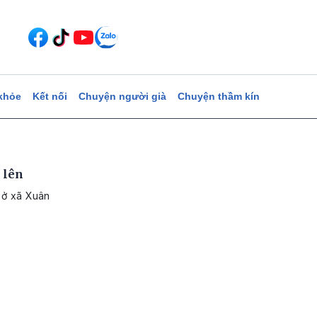
khỏe
Kết nối
Chuyện người già
Chuyện thầm kín
n lên
 ở xã Xuân