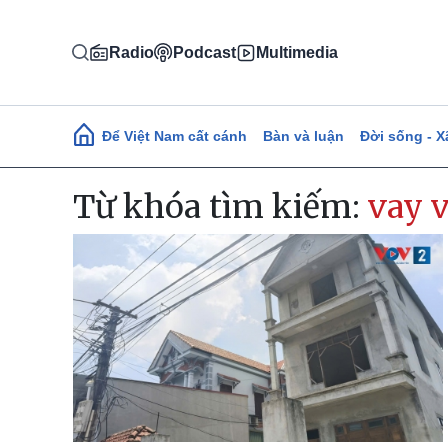
Nhảy đến nội dung
Radio
Podcast
Multimedia
Main navigation
Để Việt Nam cất cánh
Bàn và luận
Đời sống - X
Từ khóa tìm kiếm:
vay v