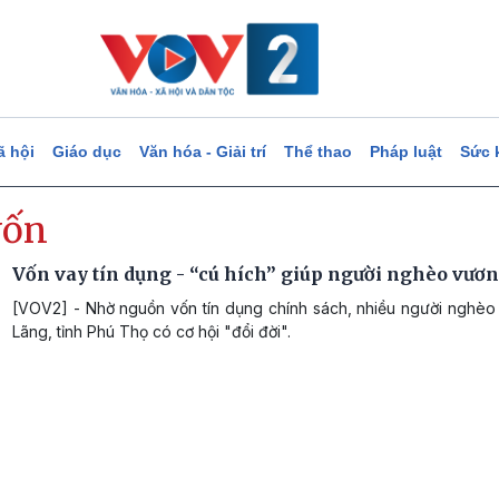
ã hội
Giáo dục
Văn hóa - Giải trí
Thể thao
Pháp luật
Sức 
ốn
Vốn vay tín dụng - “cú hích” giúp người nghèo vươ
[VOV2] - Nhờ nguồn vốn tín dụng chính sách, nhiều người nghèo
Lãng, tỉnh Phú Thọ có cơ hội "đổi đời".