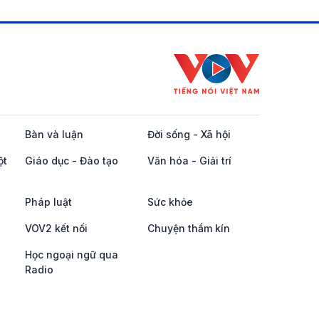
Bàn và luận
Đời sống - Xã hội
ột
Giáo dục - Đào tạo
Văn hóa - Giải trí
Pháp luật
Sức khỏe
VOV2 kết nối
Chuyện thầm kín
Học ngoại ngữ qua
Radio