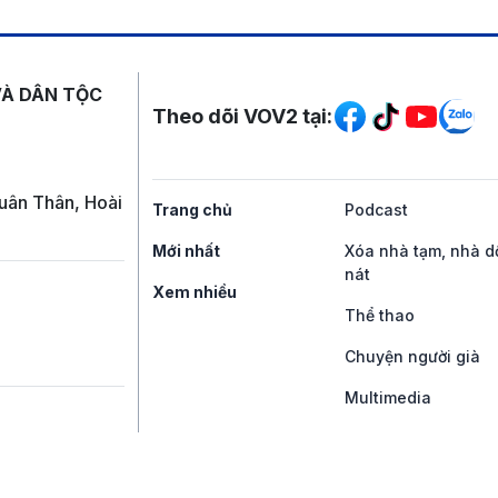
Mạng xã hội
VÀ DÂN TỘC
Theo dõi VOV2 tại:
uân Thân, Hoài
Trang chủ
Podcast
Mới nhất
Xóa nhà tạm, nhà d
nát
Xem nhiều
Thể thao
Chuyện người già
Multimedia