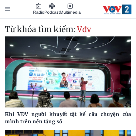
Nhảy đến nội dung
Podcast
Radio
Multimedia
Main navigation
Từ khóa tìm kiếm:
Vđv
Khi VĐV người khuyết tật kể câu chuyện của
mình trên nền tảng số