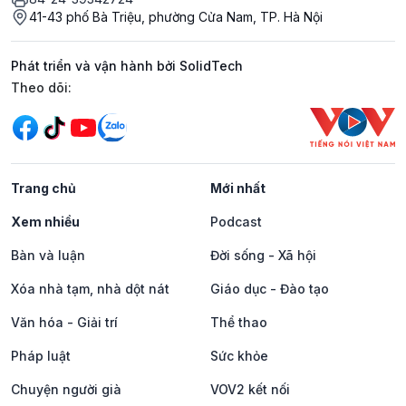
41-43 phố Bà Triệu, phường Cửa Nam, TP. Hà Nội
Phát triển và vận hành bởi SolidTech
Mạng xã hội
Theo dõi:
Trang chủ
Mới nhất
Xem nhiều
Podcast
Bàn và luận
Đời sống - Xã hội
Xóa nhà tạm, nhà dột nát
Giáo dục - Đào tạo
Văn hóa - Giải trí
Thể thao
Pháp luật
Sức khỏe
Chuyện người già
VOV2 kết nối