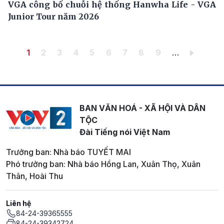
VGA công bố chuỗi hệ thống Hanwha Life - VGA
Junior Tour năm 2026
Pagination
Trang hiện thời
Trang
Trang
Trang
Trang
Trang
Trang
Trang
Trang
1
2
3
4
5
6
7
8
9
…
BAN VĂN HOÁ - XÃ HỘI VÀ DÂN
TỘC
Đài Tiếng nói Việt Nam
Trưởng ban: Nhà báo TUYẾT MAI
Phó trưởng ban: Nhà báo Hồng Lan, Xuân Thọ, Xuân
Thân, Hoài Thu
Liên hệ
84-24-39365555
84-24-39342724