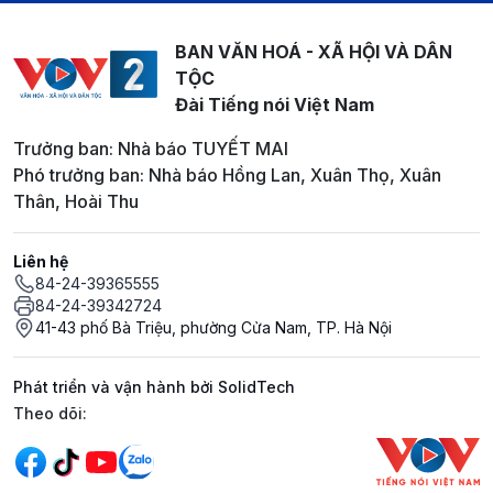
BAN VĂN HOÁ - XÃ HỘI VÀ DÂN
TỘC
Đài Tiếng nói Việt Nam
Trưởng ban: Nhà báo TUYẾT MAI
Phó trưởng ban: Nhà báo Hồng Lan, Xuân Thọ, Xuân
Thân, Hoài Thu
Liên hệ
84-24-39365555
84-24-39342724
41-43 phố Bà Triệu, phường Cửa Nam, TP. Hà Nội
Phát triển và vận hành bởi SolidTech
Mạng xã hội
Theo dõi: