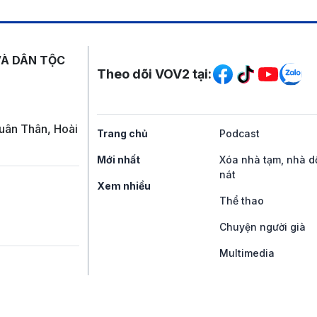
Mạng xã hội
VÀ DÂN TỘC
Theo dõi VOV2 tại:
uân Thân, Hoài
Trang chủ
Podcast
Mới nhất
Xóa nhà tạm, nhà d
nát
Xem nhiều
Thể thao
Chuyện người già
Multimedia