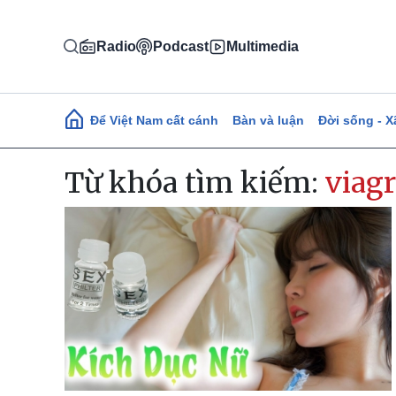
Nhảy đến nội dung
Radio
Podcast
Multimedia
Main navigation
Để Việt Nam cất cánh
Bàn và luận
Đời sống - X
Từ khóa tìm kiếm:
viag