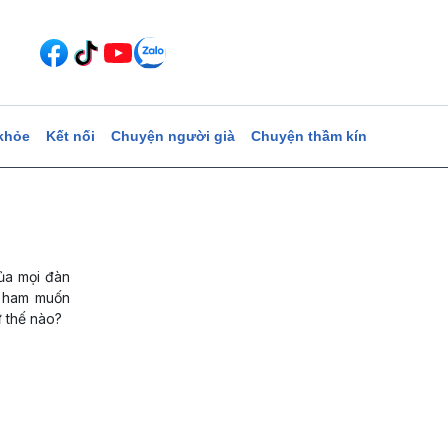
khỏe
Kết nối
Chuyện người già
Chuyện thầm kín
ủa mọi đàn
h ham muốn
ư thế nào?