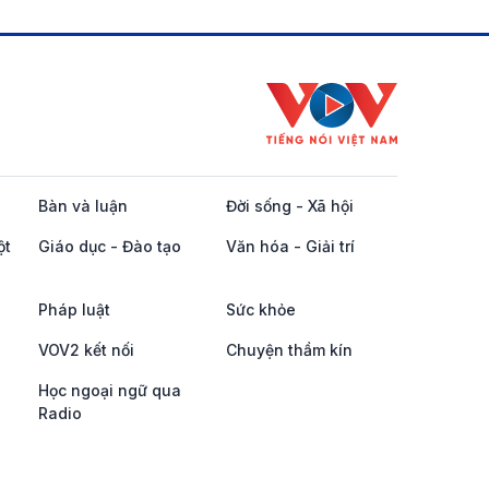
Bàn và luận
Đời sống - Xã hội
ột
Giáo dục - Đào tạo
Văn hóa - Giải trí
Pháp luật
Sức khỏe
VOV2 kết nối
Chuyện thầm kín
Học ngoại ngữ qua
Radio