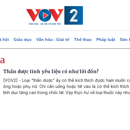
ã hội
Giáo dục
Văn hóa - Giải trí
Thể thao
Pháp luật
Sức 
ra
Thần dược tình yêu liệu có như lời đồn?
[VOV2] - Loại "thần dược” ấy có thể kích thích được ham muốn c
ông hoặc phụ nữ. Chỉ cần uống hoặc hít vào là có thể kích thíc
tình dục tăng cao trong chốc lát. Vậy thực hư về loại thuốc này nh