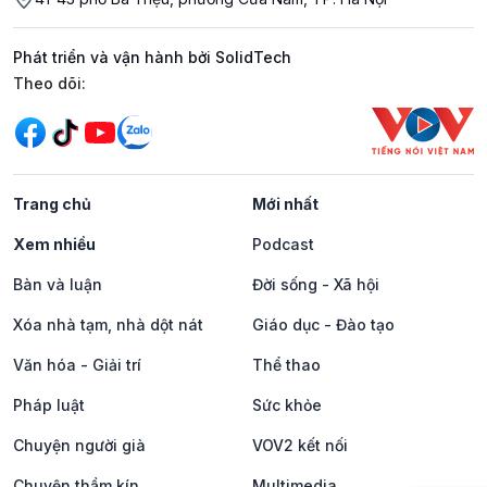
Phát triển và vận hành bởi SolidTech
Mạng xã hội
Theo dõi:
Trang chủ
Mới nhất
Xem nhiều
Podcast
Bàn và luận
Đời sống - Xã hội
Xóa nhà tạm, nhà dột nát
Giáo dục - Đào tạo
Văn hóa - Giải trí
Thể thao
Pháp luật
Sức khỏe
Chuyện người già
VOV2 kết nối
Chuyện thầm kín
Multimedia