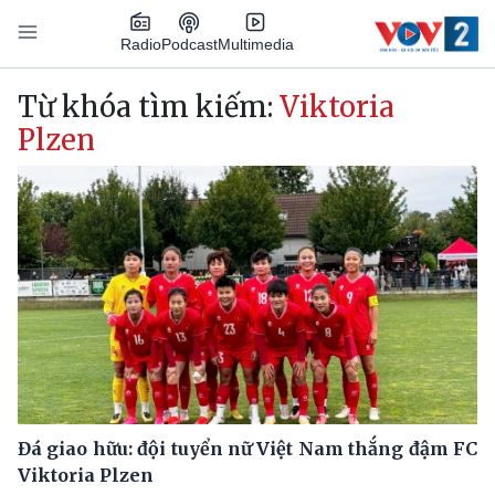
Nhảy đến nội dung
Podcast
Radio
Multimedia
Main navigation
Từ khóa tìm kiếm:
Viktoria
Plzen
Đá giao hữu: đội tuyển nữ Việt Nam thắng đậm FC
Viktoria Plzen