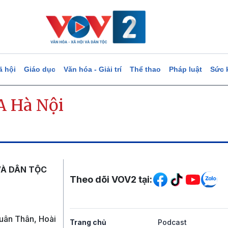
ã hội
Giáo dục
Văn hóa - Giải trí
Thể thao
Pháp luật
Sức 
A Hà Nội
Mạng xã hội
VÀ DÂN TỘC
Theo dõi VOV2 tại:
uân Thân, Hoài
Trang chủ
Podcast