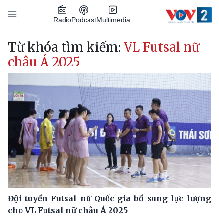
Nhảy đến nội dung
Podcast
Radio
Multimedia
Main navigation
Từ khóa tìm kiếm:
VL Futsal nữ
châu Á 2025
Đội tuyển Futsal nữ Quốc gia bổ sung lực lượng
cho VL Futsal nữ châu Á 2025