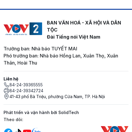
BAN VĂN HOÁ - XÃ HỘI VÀ DÂN
TỘC
Đài Tiếng nói Việt Nam
Trưởng ban: Nhà báo TUYẾT MAI
Phó trưởng ban: Nhà báo Hồng Lan, Xuân Thọ, Xuân
Thân, Hoài Thu
Liên hệ
84-24-39365555
84-24-39342724
41-43 phố Bà Triệu, phường Cửa Nam, TP. Hà Nội
Phát triển và vận hành bởi SolidTech
Mạng xã hội
Theo dõi: