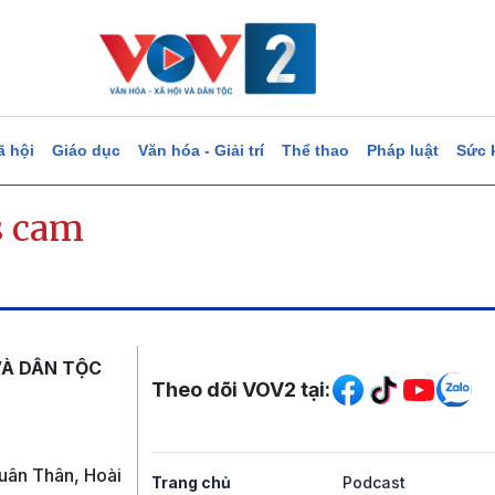
ã hội
Giáo dục
Văn hóa - Giải trí
Thể thao
Pháp luật
Sức 
s cam
Mạng xã hội
VÀ DÂN TỘC
Theo dõi VOV2 tại:
uân Thân, Hoài
Trang chủ
Podcast