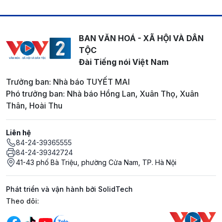
BAN VĂN HOÁ - XÃ HỘI VÀ DÂN
TỘC
Đài Tiếng nói Việt Nam
Trưởng ban: Nhà báo TUYẾT MAI
Phó trưởng ban: Nhà báo Hồng Lan, Xuân Thọ, Xuân
Thân, Hoài Thu
Liên hệ
84-24-39365555
84-24-39342724
41-43 phố Bà Triệu, phường Cửa Nam, TP. Hà Nội
Phát triển và vận hành bởi SolidTech
Mạng xã hội
Theo dõi: