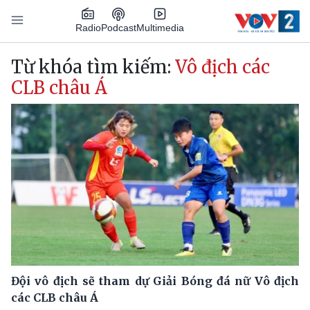
Nhảy đến nội dung
Podcast
Radio
Multimedia
Main navigation
Từ khóa tìm kiếm:
Vô địch các
CLB châu Á
Đội vô địch sẽ tham dự Giải Bóng đá nữ Vô địch
các CLB châu Á