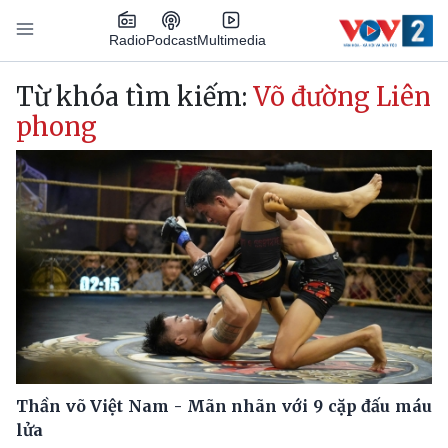
Nhảy đến nội dung
Podcast
Radio
Multimedia
Main navigation
Từ khóa tìm kiếm:
Võ đường Liên
phong
Thần võ Việt Nam - Mãn nhãn với 9 cặp đấu máu
lửa