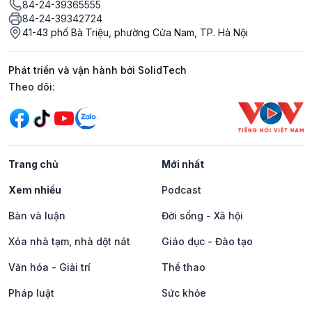
84-24-39365555
84-24-39342724
41-43 phố Bà Triệu, phường Cửa Nam, TP. Hà Nội
Phát triển và vận hành bởi SolidTech
Mạng xã hội
Theo dõi:
Trang chủ
Mới nhất
Xem nhiều
Podcast
Bàn và luận
Đời sống - Xã hội
Xóa nhà tạm, nhà dột nát
Giáo dục - Đào tạo
Văn hóa - Giải trí
Thể thao
Pháp luật
Sức khỏe