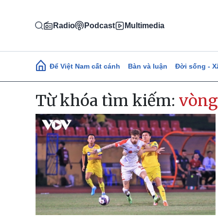
Nhảy đến nội dung
Radio
Podcast
Multimedia
Main navigation
Để Việt Nam cất cánh
Bàn và luận
Đời sống - X
Từ khóa tìm kiếm:
vòng 