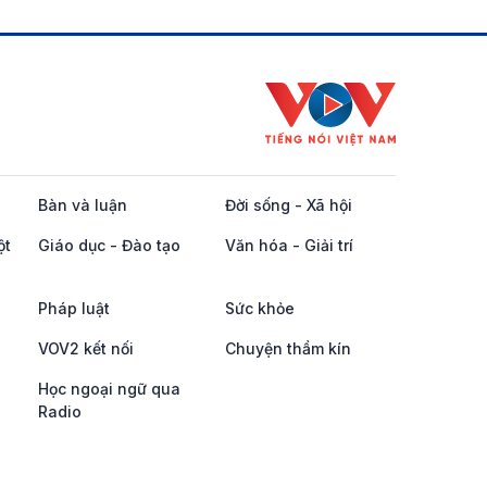
Bàn và luận
Đời sống - Xã hội
ột
Giáo dục - Đào tạo
Văn hóa - Giải trí
Pháp luật
Sức khỏe
VOV2 kết nối
Chuyện thầm kín
Học ngoại ngữ qua
Radio