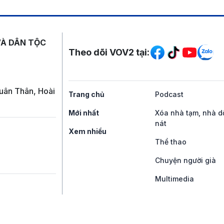
Mạng xã hội
VÀ DÂN TỘC
Theo dõi VOV2 tại:
uân Thân, Hoài
Trang chủ
Podcast
Mới nhất
Xóa nhà tạm, nhà d
nát
Xem nhiều
Thể thao
Chuyện người già
Multimedia