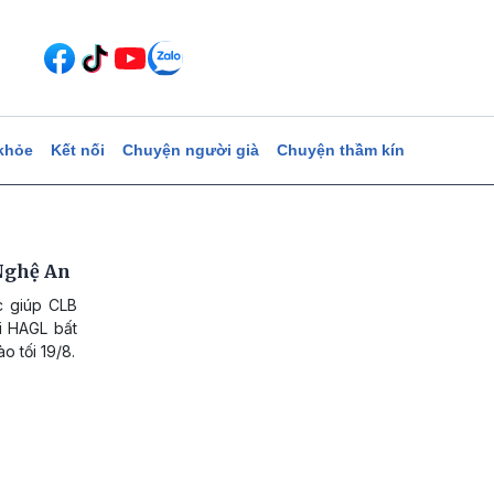
khỏe
Kết nối
Chuyện người già
Chuyện thầm kín
 Nghệ An
c giúp CLB
i HAGL bất
o tối 19/8.