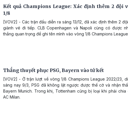
Kết quả Champions League: Xác định thêm 2 đội 
1/8
[VOV2] - Các trận đấu diễn ra sáng 13/12, đã xác định thêm 2 đ
giành vé đi tiếp. CLB Copenhagen và Napoli cùng có được n
thắng quan trọng để ghi tên mình vào vòng 1/8 Champions League
Thắng thuyết phục PSG, Bayern vào tứ kết
[VOV2] - Ở trận lượt về vòng 1/8 Champions League 2022/23, di
sáng nay 9/3, PSG đã không lật ngược được thế cờ và nhận thất
Bayern Munich. Trong khi, Tottenham cũng bị loại khi phải chia
AC Milan.