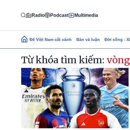
Nhảy đến nội dung
Radio
Podcast
Multimedia
Main navigation
Để Việt Nam cất cánh
Bàn và luận
Đời sống - X
Từ khóa tìm kiếm:
vòng