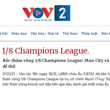
ã hội
Giáo dục
Văn hóa - Giải trí
Thể thao
Pháp luật
Sức 
 1/8 Champions League.
Bốc thăm vòng 1/8 Champions League: Man City và
dễ thở
[VOV2] - Vào lúc 18h ngày 18/12, LĐBĐ châu Âu (UEFA) đã tiến h
thăm vòng 1/8 Champions League tại trụ sở chính Nyon (Thụy Sĩ)
bốc thăm vòng knock-out đầu tiên giải đấu danh giá nhất châu Âu