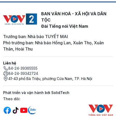
BAN VĂN HOÁ - XÃ HỘI VÀ DÂN
TỘC
Đài Tiếng nói Việt Nam
Trưởng ban: Nhà báo TUYẾT MAI
Phó trưởng ban: Nhà báo Hồng Lan, Xuân Thọ, Xuân
Thân, Hoài Thu
Liên hệ
84-24-39365555
84-24-39342724
41-43 phố Bà Triệu, phường Cửa Nam, TP. Hà Nội
Phát triển và vận hành bởi SolidTech
Mạng xã hội
Theo dõi: