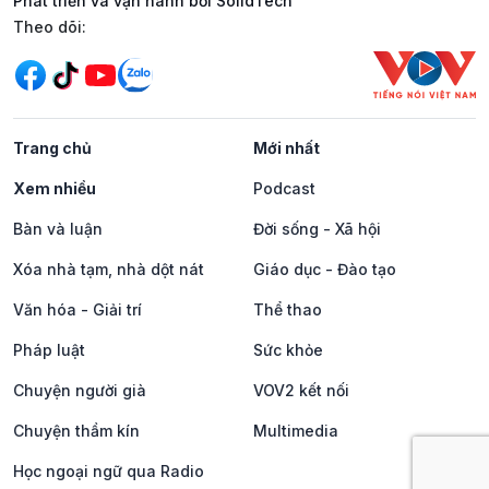
Phát triển và vận hành bởi SolidTech
Mạng xã hội
Theo dõi:
Trang chủ
Mới nhất
Xem nhiều
Podcast
Bàn và luận
Đời sống - Xã hội
Xóa nhà tạm, nhà dột nát
Giáo dục - Đào tạo
Văn hóa - Giải trí
Thể thao
Pháp luật
Sức khỏe
Chuyện người già
VOV2 kết nối
Chuyện thầm kín
Multimedia
Học ngoại ngữ qua Radio