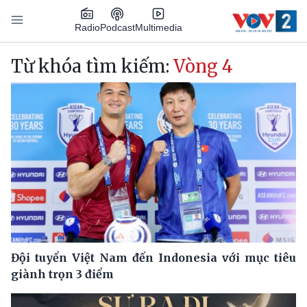
Nhảy đến nội dung
Podcast
Radio
Multimedia
Main navigation
Từ khóa tìm kiếm:
Vòng 4
Đội tuyển Việt Nam đến Indonesia với mục tiêu
giành trọn 3 điểm