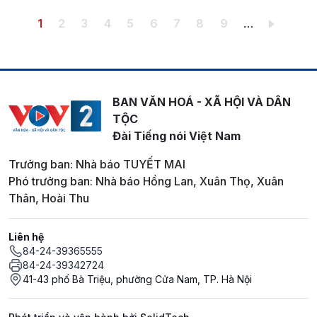
Pagination
Trang hiện thời
Trang
Trang
Trang
Trang
Trang
Trang
Trang
Trang
1
2
3
4
5
6
7
8
9
…
BAN VĂN HOÁ - XÃ HỘI VÀ DÂN
TỘC
Đài Tiếng nói Việt Nam
Trưởng ban: Nhà báo TUYẾT MAI
Phó trưởng ban: Nhà báo Hồng Lan, Xuân Thọ, Xuân
Thân, Hoài Thu
Liên hệ
84-24-39365555
84-24-39342724
41-43 phố Bà Triệu, phường Cửa Nam, TP. Hà Nội