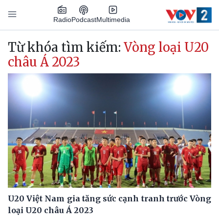
Nhảy đến nội dung
Podcast
Radio
Multimedia
Main navigation
Từ khóa tìm kiếm:
Vòng loại U20
châu Á 2023
U20 Việt Nam gia tăng sức cạnh tranh trước Vòng
loại U20 châu Á 2023