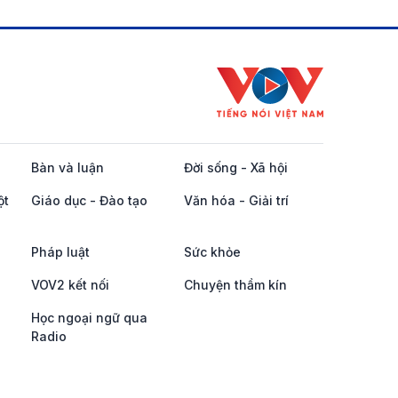
Bàn và luận
Đời sống - Xã hội
ột
Giáo dục - Đào tạo
Văn hóa - Giải trí
Pháp luật
Sức khỏe
VOV2 kết nối
Chuyện thầm kín
Học ngoại ngữ qua
Radio