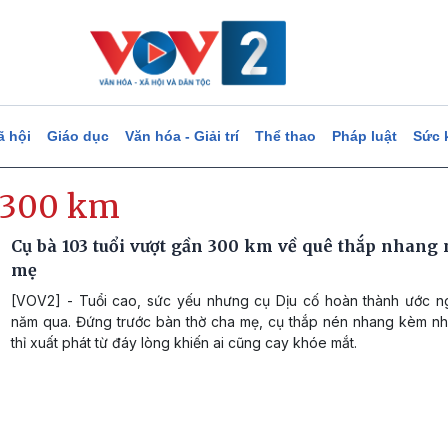
ã hội
Giáo dục
Văn hóa - Giải trí
Thể thao
Pháp luật
Sức 
 300 km
Cụ bà 103 tuổi vượt gần 300 km về quê thắp nhang 
mẹ
[VOV2] - Tuổi cao, sức yếu nhưng cụ Dịu cố hoàn thành ước 
năm qua. Đứng trước bàn thờ cha mẹ, cụ thắp nén nhang kèm nhữ
thỉ xuất phát từ đáy lòng khiến ai cũng cay khóe mắt.