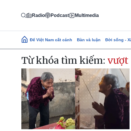
Nhảy đến nội dung
Radio
Podcast
Multimedia
Main navigation
Để Việt Nam cất cánh
Bàn và luận
Đời sống - X
Từ khóa tìm kiếm:
vượt