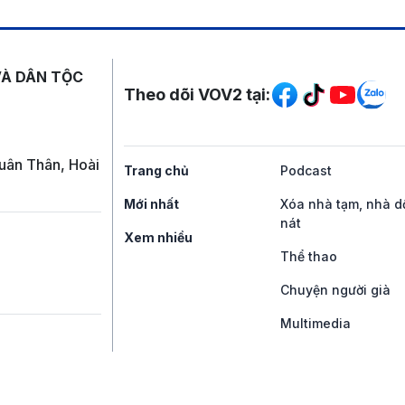
Mạng xã hội
VÀ DÂN TỘC
Theo dõi VOV2 tại:
uân Thân, Hoài
Trang chủ
Podcast
Mới nhất
Xóa nhà tạm, nhà d
nát
Xem nhiều
Thể thao
Chuyện người già
Multimedia