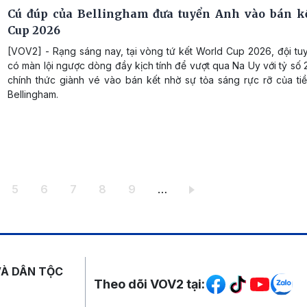
Cú đúp của Bellingham đưa tuyển Anh vào bán k
Cup 2026
[VOV2] - Rạng sáng nay, tại vòng tứ kết World Cup 2026, đội tu
có màn lội ngược dòng đầy kịch tính để vượt qua Na Uy với tỷ số 
chính thức giành vé vào bán kết nhờ sự tỏa sáng rực rỡ của ti
Bellingham.
ang
Trang
Trang
Trang
Trang
Trang
5
6
7
8
9
…
Mạng xã hội
VÀ DÂN TỘC
Theo dõi VOV2 tại: