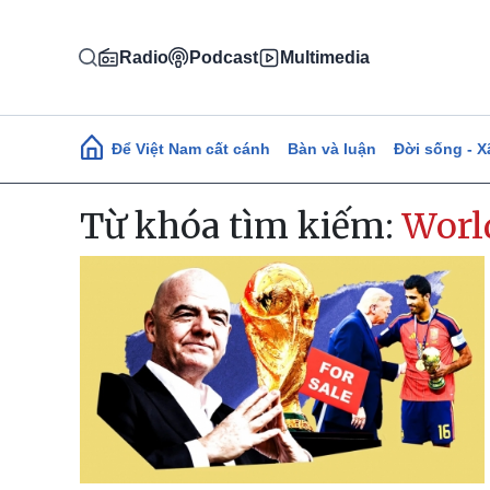
Nhảy đến nội dung
Radio
Podcast
Multimedia
Main navigation
Để Việt Nam cất cánh
Bàn và luận
Đời sống - X
Từ khóa tìm kiếm:
Worl