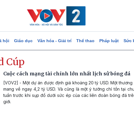
ã hội
Giáo dục
Văn hóa - Giải trí
Thể thao
Pháp luật
Sức 
d Cúp
Cuộc cách mạng tài chính lớn nhất lịch sử bóng đá
[VOV2] - Một dự án được định giá khoảng 20 tỷ USD. Một thương 
mang về ngay 4,2 tỷ USD. Và cũng là một ý tưởng chỉ tồn tại ch
tuần trước khi sụp đổ dưới sức ép của các liên đoàn bóng đá tr
giới.