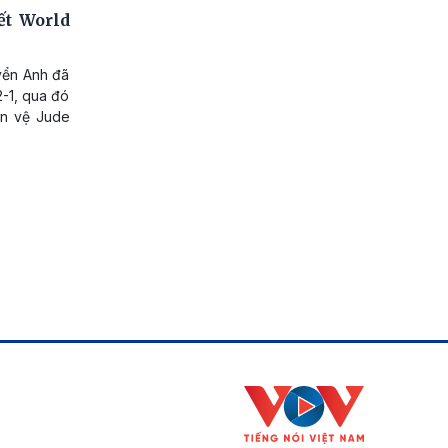
ết World
yển Anh đã
2-1, qua đó
ền vệ Jude