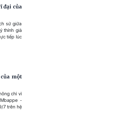
 đại của
ch sử giữa
 thính giả
ực tiếp lúc
 của một
hông chỉ vì
i Mbappe -
9/7 trên hệ