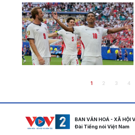
Pagination
Trang hiện thời
Trang
Trang
Tr
1
2
3
4
BAN VĂN HOÁ - XÃ HỘI 
Đài Tiếng nói Việt Nam