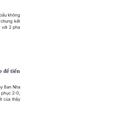
a bầu không
 chung kết
 với 2 pha
 để tiến
ây Ban Nha
t phục 2-0,
ết của thầy