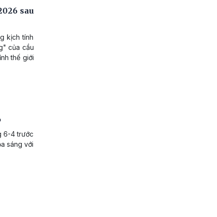
2026 sau
g kịch tính
g" của cầu
nh thế giới
6
g 6-4 trước
ỏa sáng với