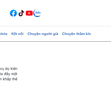
khỏe
Kết nối
Chuyện người già
Chuyện thầm kín
vụ dự kiến
ưa đầy một
ên khắp thế