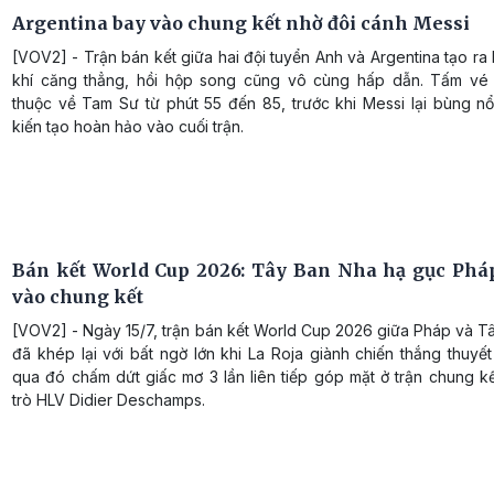
Argentina bay vào chung kết nhờ đôi cánh Messi
[VOV2] - Trận bán kết giữa hai đội tuyển Anh và Argentina tạo r
khí căng thẳng, hồi hộp song cũng vô cùng hấp dẫn. Tấm vé
thuộc về Tam Sư từ phút 55 đến 85, trước khi Messi lại bùng nổ
kiến tạo hoàn hảo vào cuối trận.
Bán kết World Cup 2026: Tây Ban Nha hạ gục Pháp
vào chung kết
[VOV2] - Ngày 15/7, trận bán kết World Cup 2026 giữa Pháp và T
đã khép lại với bất ngờ lớn khi La Roja giành chiến thắng thuyế
qua đó chấm dứt giấc mơ 3 lần liên tiếp góp mặt ở trận chung k
trò HLV Didier Deschamps.