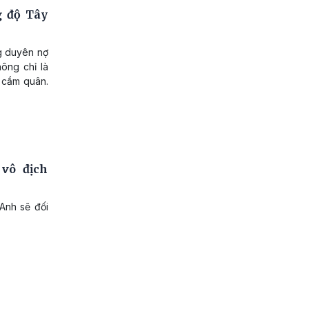
g độ Tây
ng duyên nợ
ông chỉ là
t cầm quân.
vô địch
Anh sẽ đối