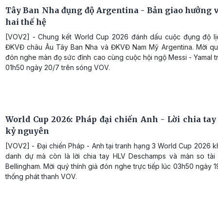
Tây Ban Nha đụng độ Argentina - Bản giao hưởng vĩ
hai thế hệ
[VOV2] - Chung kết World Cup 2026 đánh dấu cuộc đụng độ lị
ĐKVĐ châu Âu Tây Ban Nha và ĐKVĐ Nam Mỹ Argentina. Mời quý
đón nghe màn đọ sức đỉnh cao cùng cuộc hội ngộ Messi - Yamal tr
01h50 ngày 20/7 trên sóng VOV.
World Cup 2026: Pháp đại chiến Anh - Lời chia tay
kỷ nguyên
[VOV2] - Đại chiến Pháp - Anh tại tranh hạng 3 World Cup 2026 k
danh dự mà còn là lời chia tay HLV Deschamps và màn so tà
Bellingham. Mời quý thính giả đón nghe trực tiếp lúc 03h50 ngày 1
thống phát thanh VOV.