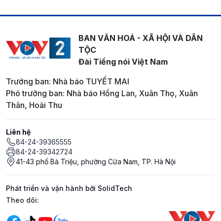
BAN VĂN HOÁ - XÃ HỘI VÀ DÂN
TỘC
Đài Tiếng nói Việt Nam
Trưởng ban: Nhà báo TUYẾT MAI
Phó trưởng ban: Nhà báo Hồng Lan, Xuân Thọ, Xuân
Thân, Hoài Thu
Liên hệ
84-24-39365555
84-24-39342724
41-43 phố Bà Triệu, phường Cửa Nam, TP. Hà Nội
Phát triển và vận hành bởi SolidTech
Mạng xã hội
Theo dõi: