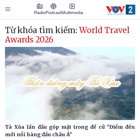
Nhảy đến nội dung
Podcast
Radio
Multimedia
Main navigation
Từ khóa tìm kiếm:
World Travel
Awards 2026
Tà Xùa lần đầu góp mặt trong đề cử "Điểm đến
mới nổi hàng đầu châu Á"