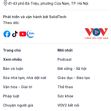
41-43 phố Bà Triệu, phường Cửa Nam, TP. Hà Nội
Phát triển và vận hành bởi SolidTech
Mạng xã hội
Theo dõi:
Trang chủ
Mới nhất
Xem nhiều
Podcast
Bàn và luận
Đời sống - Xã hội
Xóa nhà tạm, nhà dột nát
Giáo dục - Đào tạo
Văn hóa - Giải trí
Thể thao
Pháp luật
Sức khỏe
Chuyện người già
VOV2 kết nối