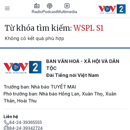
Nhảy đến nội dung
Podcast
Radio
Multimedia
Main navigation
Từ khóa tìm kiếm:
WSPL S1
Không có kết quả phù hợp
BAN VĂN HOÁ - XÃ HỘI VÀ DÂN
TỘC
Đài Tiếng nói Việt Nam
Trưởng ban: Nhà báo TUYẾT MAI
Phó trưởng ban: Nhà báo Hồng Lan, Xuân Thọ, Xuân
Thân, Hoài Thu
Liên hệ
84-24-39365555
84-24-39342724