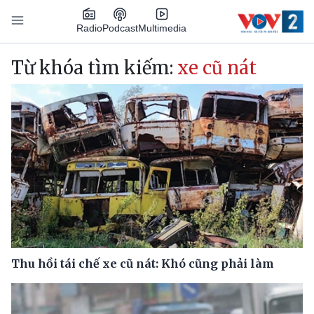
Nhảy đến nội dung
Podcast
Radio
Multimedia
Main navigation
Từ khóa tìm kiếm:
xe cũ nát
Thu hồi tái chế xe cũ nát: Khó cũng phải làm