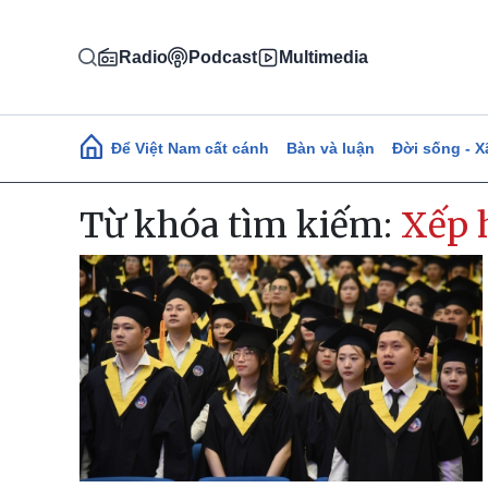
Nhảy đến nội dung
Radio
Podcast
Multimedia
Main navigation
Để Việt Nam cất cánh
Bàn và luận
Đời sống - X
Từ khóa tìm kiếm:
Xếp 