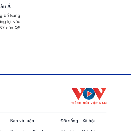
hâu Á
ng bố Bảng
ng lọt vào
 187 của QS
Bàn và luận
Đời sống - Xã hội