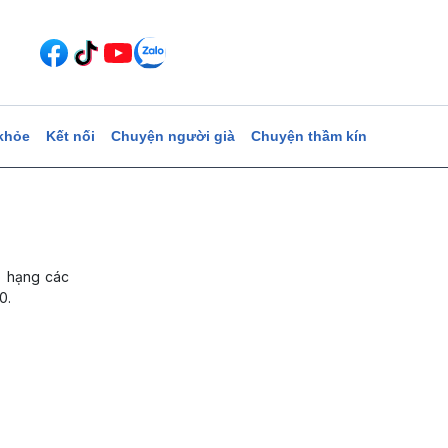
khỏe
Kết nối
Chuyện người già
Chuyện thầm kín
p hạng các
0.