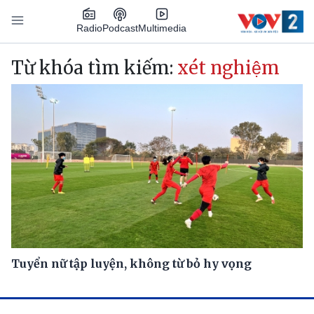
Nhảy đến nội dung
Podcast
Radio
Multimedia
Main navigation
Từ khóa tìm kiếm:
xét nghiệm
Tuyển nữ tập luyện, không từ bỏ hy vọng