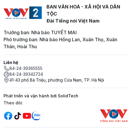
BAN VĂN HOÁ - XÃ HỘI VÀ DÂN
TỘC
Đài Tiếng nói Việt Nam
Trưởng ban: Nhà báo TUYẾT MAI
Phó trưởng ban: Nhà báo Hồng Lan, Xuân Thọ, Xuân
Thân, Hoài Thu
Liên hệ
84-24-39365555
84-24-39342724
41-43 phố Bà Triệu, phường Cửa Nam, TP. Hà Nội
Phát triển và vận hành bởi SolidTech
Mạng xã hội
Theo dõi: