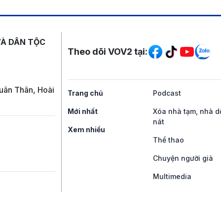
Mạng xã hội
VÀ DÂN TỘC
Theo dõi VOV2 tại:
uân Thân, Hoài
Trang chủ
Podcast
Mới nhất
Xóa nhà tạm, nhà d
nát
Xem nhiều
Thể thao
Chuyện người già
Multimedia