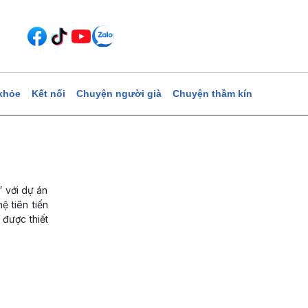
khỏe
Kết nối
Chuyện người già
Chuyện thầm kín
” với dự án
 tiên tiến
được thiết