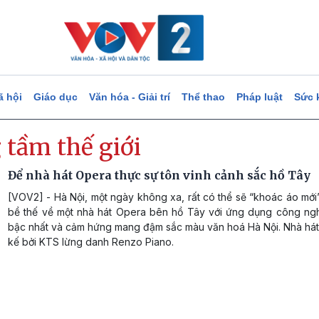
ã hội
Giáo dục
Văn hóa - Giải trí
Thể thao
Pháp luật
Sức 
 tầm thế giới
Để nhà hát Opera thực sự tôn vinh cảnh sắc hồ Tây
[VOV2] - Hà Nội, một ngày không xa, rất có thể sẽ “khoác áo mới
bề thế về một nhà hát Opera bên hồ Tây với ứng dụng công nghệ
bậc nhất và cảm hứng mang đậm sắc màu văn hoá Hà Nội. Nhà hát 
kế bởi KTS lừng danh Renzo Piano.