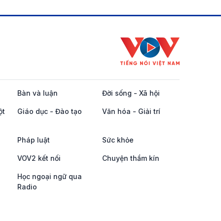
Bàn và luận
Đời sống - Xã hội
ột
Giáo dục - Đào tạo
Văn hóa - Giải trí
Pháp luật
Sức khỏe
VOV2 kết nối
Chuyện thầm kín
Học ngoại ngữ qua
Radio