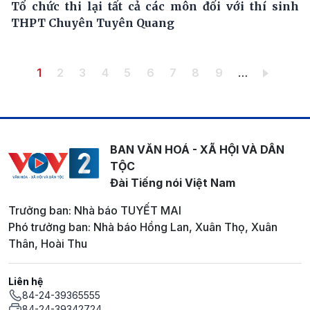
Tổ chức thi lại tất cả các môn đối với thí sinh
THPT Chuyên Tuyên Quang
Pagination
Trang hiện thời
Trang
Trang
Trang
Trang
Trang
Trang
Trang
Trang
1
2
3
4
5
6
7
8
9
…
BAN VĂN HOÁ - XÃ HỘI VÀ DÂN
TỘC
Đài Tiếng nói Việt Nam
Trưởng ban: Nhà báo TUYẾT MAI
Phó trưởng ban: Nhà báo Hồng Lan, Xuân Thọ, Xuân
Thân, Hoài Thu
Liên hệ
84-24-39365555
84-24-39342724