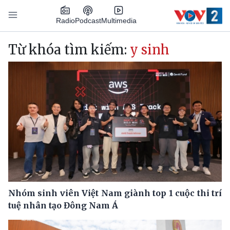
Nhảy đến nội dung
Podcast
Radio
Multimedia
Main navigation
Từ khóa tìm kiếm:
y sinh
Nhóm sinh viên Việt Nam giành top 1 cuộc thi trí
tuệ nhân tạo Đông Nam Á