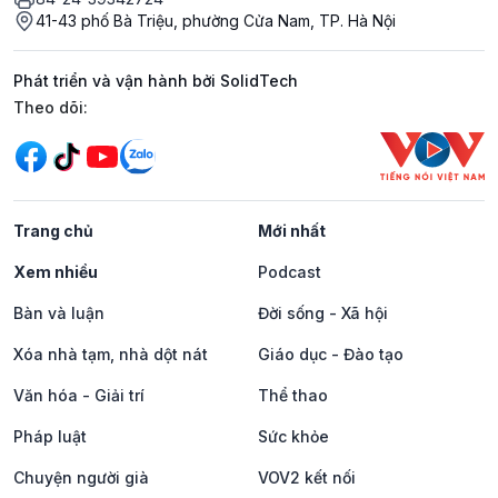
41-43 phố Bà Triệu, phường Cửa Nam, TP. Hà Nội
Phát triển và vận hành bởi SolidTech
Mạng xã hội
Theo dõi:
Trang chủ
Mới nhất
Xem nhiều
Podcast
Bàn và luận
Đời sống - Xã hội
Xóa nhà tạm, nhà dột nát
Giáo dục - Đào tạo
Văn hóa - Giải trí
Thể thao
Pháp luật
Sức khỏe
Chuyện người già
VOV2 kết nối