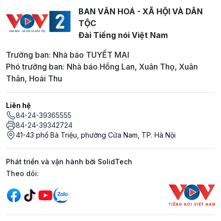
BAN VĂN HOÁ - XÃ HỘI VÀ DÂN
TỘC
Đài Tiếng nói Việt Nam
Trưởng ban: Nhà báo TUYẾT MAI
Phó trưởng ban: Nhà báo Hồng Lan, Xuân Thọ, Xuân
Thân, Hoài Thu
Liên hệ
84-24-39365555
84-24-39342724
41-43 phố Bà Triệu, phường Cửa Nam, TP. Hà Nội
Phát triển và vận hành bởi SolidTech
Mạng xã hội
Theo dõi: