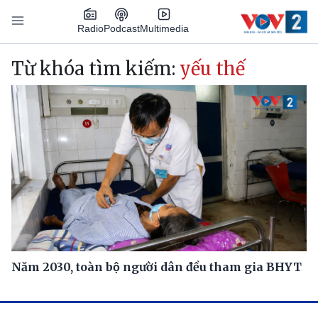
Nhảy đến nội dung
Podcast
Radio
Multimedia
Main navigation
Từ khóa tìm kiếm:
yếu thế
Năm 2030, toàn bộ người dân đều tham gia BHYT