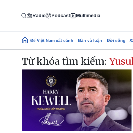
Nhảy đến nội dung
Radio
Podcast
Multimedia
Main navigation
Để Việt Nam cất cánh
Bàn và luận
Đời sống - X
Từ khóa tìm kiếm:
Yusu