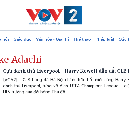
ã hội
Giáo dục
Văn hóa - Giải trí
Thể thao
Pháp luật
Sức 
ke Adachi
Cựu danh thủ Liverpool - Harry Kewell dẫn dắt CLB
[VOV2] - CLB bóng đá Hà Nội chính thức bổ nhiệm ông Harry 
danh thủ Liverpool, từng vô địch UEFA Champions League - gi
HLV trưởng của đội bóng Thủ đô.