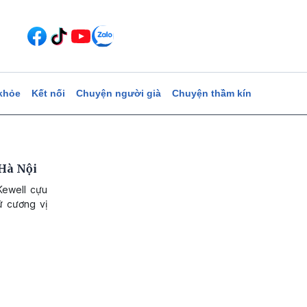
khỏe
Kết nối
Chuyện người già
Chuyện thầm kín
 Hà Nội
Kewell cựu
ữ cương vị