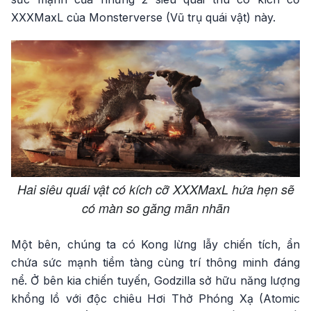
XXXMaxL của Monsterverse (Vũ trụ quái vật) này.
Hai siêu quái vật có kích cỡ XXXMaxL hứa hẹn sẽ
có màn so găng mãn nhãn
Một bên, chúng ta có Kong lừng lẫy chiến tích, ẩn
chứa sức mạnh tiềm tàng cùng trí thông minh đáng
nể. Ở bên kia chiến tuyến, Godzilla sở hữu năng lượng
khổng lồ với độc chiêu Hơi Thở Phóng Xạ (Atomic