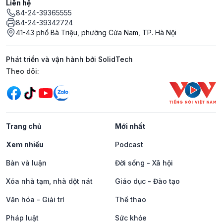
Liên hệ
84-24-39365555
84-24-39342724
41-43 phố Bà Triệu, phường Cửa Nam, TP. Hà Nội
Phát triển và vận hành bởi SolidTech
Mạng xã hội
Theo dõi:
Trang chủ
Mới nhất
Xem nhiều
Podcast
Bàn và luận
Đời sống - Xã hội
Xóa nhà tạm, nhà dột nát
Giáo dục - Đào tạo
Văn hóa - Giải trí
Thể thao
Pháp luật
Sức khỏe