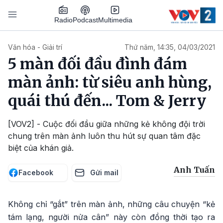
Nhảy đến nội dung
Podcast
Radio
Multimedia
Main navigation
Văn hóa - Giải trí
Thứ năm, 14:35, 04/03/2021
5 màn đối đầu đình đám
màn ảnh: từ siêu anh hùng,
quái thú đến... Tom & Jerry
[VOV2] - Cuộc đối đầu giữa những kẻ không đội trời
chung trên màn ảnh luôn thu hút sự quan tâm đặc
biệt của khán giả.
Anh Tuấn
Facebook
Gửi mail
Không chỉ “gắt” trên màn ảnh, những câu chuyện “kẻ
tám lạng, người nửa cân” này còn đồng thời tạo ra