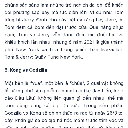
chúng sẵn sàng làm những trò nghịch dại chỉ để khiến
đối phương sập bẫy mà tức điên lên. Ví dụ như Tom
từng bị Jerry đánh cho gãy hết cả răng hay Jerry bị
Tom đem cả bom đến đặt trước cửa. Qua hàng chục
năm, Tom và Jerry vẫn đang đam mê đuổi bắt và
khiêu khích lẫn nhau, nhưng ở năm 2021 là giữa thành
phố New York xa hoa trong phiên bản live-action
Tom & Jerry: Quậy Tung New York.
5. Kong vs Godzilla
Một bên là “vua”, một bên là “chúa”, 2 quái vật khổng
lồ tưởng như sống mỗi con một nơi (kẻ đáy biển, kẻ ở
đảo Đầu Lâu) không liên quan gì đến nhau, thế mà
cuối cùng cũng có dịp đọ sức. Trong siêu phẩm
Godzilla vs Kong sẽ chính thức ra rạp từ ngày 26/3 tới
đây, khán giả sẽ có dịp há hốc mồm trước tầm vóc và
sức mạnh của những 2 siêu quái thú có kích cỡ