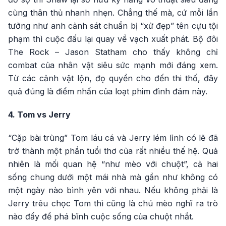
cùng thân thủ nhanh nhẹn. Chẳng thế mà, cứ mỗi lần
tưởng như anh cảnh sát chuẩn bị “xử đẹp” tên cựu tội
phạm thì cuộc đấu lại quay về vạch xuất phát. Bộ đôi
The Rock – Jason Statham cho thấy không chỉ
combat của nhân vật siêu sức mạnh mới đáng xem.
Từ các cảnh vật lộn, đọ quyền cho đến thi thố, đây
quả đúng là điểm nhấn của loạt phim đình đám này.
4. Tom vs Jerry
“Cặp bài trùng” Tom láu cá và Jerry lém lỉnh có lẽ đã
trở thành một phần tuổi thơ của rất nhiều thế hệ. Quả
nhiên là mối quan hệ “như mèo với chuột”, cả hai
sống chung dưới một mái nhà mà gần như không có
một ngày nào bình yên với nhau. Nếu không phải là
Jerry trêu chọc Tom thì cũng là chú mèo nghĩ ra trò
nào đấy để phá bĩnh cuộc sống của chuột nhắt.