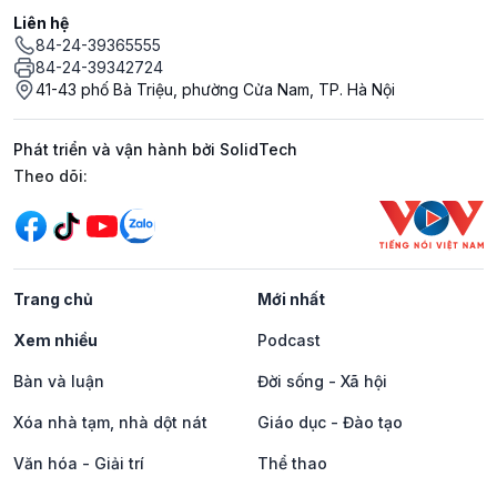
Liên hệ
84-24-39365555
84-24-39342724
41-43 phố Bà Triệu, phường Cửa Nam, TP. Hà Nội
Phát triển và vận hành bởi SolidTech
Mạng xã hội
Theo dõi:
Trang chủ
Mới nhất
Xem nhiều
Podcast
Bàn và luận
Đời sống - Xã hội
Xóa nhà tạm, nhà dột nát
Giáo dục - Đào tạo
Văn hóa - Giải trí
Thể thao