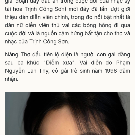
giai đoạn đầy dấu ấn trong cuộc đời của nhạc sỹ
tài hoa Trịnh Công Sơn) mới đây đã lần lượt giới
thiệu dàn diễn viên chính, trong đó nổi bật nhất là
dàn nữ diễn viên thủ vai các bóng hồng đi qua
cuộc đời và là nguồn cảm hứng bất tận cho thơ và
nhạc của Trịnh Công Sơn.
Nàng Thơ đầu tiên lộ diện là người con gái đằng
sau ca khúc "Diễm xưa". Vai diễn do Phạm
Nguyễn Lan Thy, cô gái trẻ sinh năm 1998 đảm
nhận.