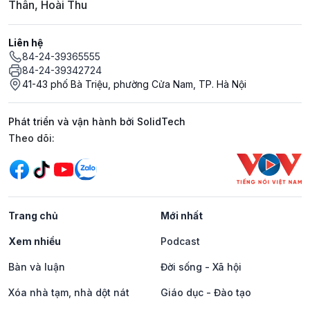
Thân, Hoài Thu
Liên hệ
84-24-39365555
84-24-39342724
41-43 phố Bà Triệu, phường Cửa Nam, TP. Hà Nội
Phát triển và vận hành bởi SolidTech
Mạng xã hội
Theo dõi:
Trang chủ
Mới nhất
Xem nhiều
Podcast
Bàn và luận
Đời sống - Xã hội
Xóa nhà tạm, nhà dột nát
Giáo dục - Đào tạo