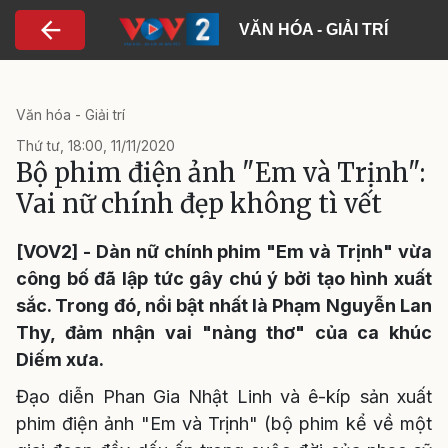
Nhảy đến nội dung
VĂN HÓA - GIẢI TRÍ
Văn hóa - Giải trí
Thứ tư, 18:00, 11/11/2020
Bộ phim điện ảnh "Em và Trịnh":
Vai nữ chính đẹp không tì vết
[VOV2] - Dàn nữ chính phim "Em và Trịnh" vừa
công bố đã lập tức gây chú ý bởi tạo hình xuất
sắc. Trong đó, nổi bật nhất là Phạm Nguyễn Lan
Thy, đảm nhận vai "nàng thơ" của ca khúc
Diếm xưa.
Đạo diễn Phan Gia Nhật Linh và ê-kíp sản xuất
phim điện ảnh "Em và Trịnh" (bộ phim kể về một