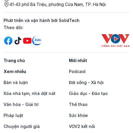
41-43 phố Bà Triệu, phường Cửa Nam, TP. Hà Nội
Phát triển và vận hành bởi SolidTech
Mạng xã hội
Theo dõi:
Trang chủ
Mới nhất
Xem nhiều
Podcast
Bàn và luận
Đời sống - Xã hội
Xóa nhà tạm, nhà dột nát
Giáo dục - Đào tạo
Văn hóa - Giải trí
Thể thao
Pháp luật
Sức khỏe
Chuyện người già
VOV2 kết nối