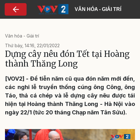
Nhảy đến nội dung
VĂN HÓA - GIẢI TRÍ
Văn hóa - Giải trí
Thứ bảy, 14:16, 22/01/2022
Dựng cây nêu đón Tết tại Hoàng
thành Thăng Long
[VOV2] - Để tiễn năm cũ qua đón năm mới đến,
các nghi lễ truyền thống cúng ông Công, ông
Táo, thả cá chép và lễ dựng cây nêu được tái
hiện tại Hoàng thành Thăng Long - Hà Nội vào
ngày 22/1 (tức 20 tháng Chạp năm Tân Sửu).