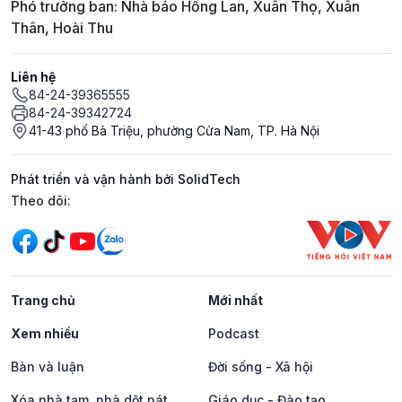
Phó trưởng ban: Nhà báo Hồng Lan, Xuân Thọ, Xuân
Thân, Hoài Thu
Liên hệ
84-24-39365555
84-24-39342724
41-43 phố Bà Triệu, phường Cửa Nam, TP. Hà Nội
Phát triển và vận hành bởi SolidTech
Mạng xã hội
Theo dõi:
Trang chủ
Mới nhất
Xem nhiều
Podcast
Bàn và luận
Đời sống - Xã hội
Xóa nhà tạm, nhà dột nát
Giáo dục - Đào tạo