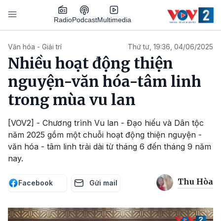
Nhảy đến nội dung
Podcast
Radio
Multimedia
Main navigation
Văn hóa - Giải trí
Thứ tư, 19:36, 04/06/2025
Nhiều hoạt động thiện
nguyện-văn hóa-tâm linh
trong mùa vu lan
[VOV2] - Chương trình Vu lan - Đạo hiếu và Dân tộc
năm 2025 gồm một chuỗi hoạt động thiện nguyện -
văn hóa - tâm linh trải dài từ tháng 6 đến tháng 9 năm
nay.
Thu Hòa
Facebook
Gửi mail