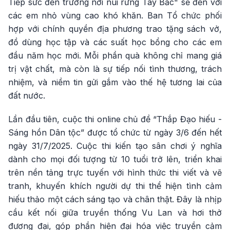
Tiếp sức đến trường nơi núi rừng Tây Bắc" sẽ đến với
các em nhỏ vùng cao khó khăn. Ban Tổ chức phối
hợp với chính quyền địa phương trao tặng sách vở,
đồ dùng học tập và các suất học bổng cho các em
đầu năm học mới. Mỗi phần quà không chỉ mang giá
trị vật chất, mà còn là sự tiếp nối tình thương, trách
nhiệm, và niềm tin gửi gắm vào thế hệ tương lai của
đất nước.
Lần đầu tiên, cuộc thi online chủ đề “Thắp Đạo hiếu -
Sáng hồn Dân tộc” được tổ chức từ ngày 3/6 đến hết
ngày 31/7/2025. Cuộc thi kiến tạo sân chơi ý nghĩa
dành cho mọi đối tượng từ 10 tuổi trở lên, triển khai
trên nền tảng trực tuyến với hình thức thi viết và vẽ
tranh, khuyến khích người dự thi thể hiện tình cảm
hiếu thảo một cách sáng tạo và chân thật. Đây là nhịp
cầu kết nối giữa truyền thống Vu Lan và hơi thở
đương đại, góp phần hiện đại hóa việc truyền cảm