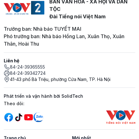
BAN VĂN HOÁ - XÃ HỘI VÀ DÂN
TỘC
Đài Tiếng nói Việt Nam
Trưởng ban: Nhà báo TUYẾT MAI
Phó trưởng ban: Nhà báo Hồng Lan, Xuân Thọ, Xuân
Thân, Hoài Thu
Liên hệ
84-24-39365555
84-24-39342724
41-43 phố Bà Triệu, phường Cửa Nam, TP. Hà Nội
Phát triển và vận hành bởi SolidTech
Mạng xã hội
Theo dõi:
Trang chủ
Mới nhất