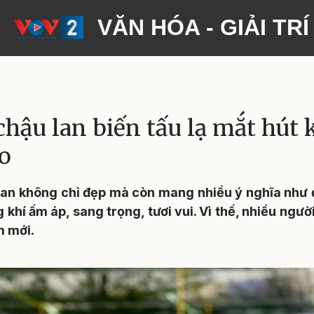
VĂN HÓA - GIẢI TRÍ
hậu lan biến tấu lạ mắt hút 
o
lan không chỉ đẹp mà còn mang nhiều ý nghĩa như
 khí ấm áp, sang trọng, tươi vui. Vì thế, nhiều ngư
m mới.