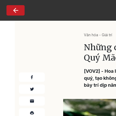
Nhảy đến nội dung
Văn hóa - Giải trí
Những c
Quý Mã
[VOV2] - Hoa 
quý, tạo không
bày trí dịp nă