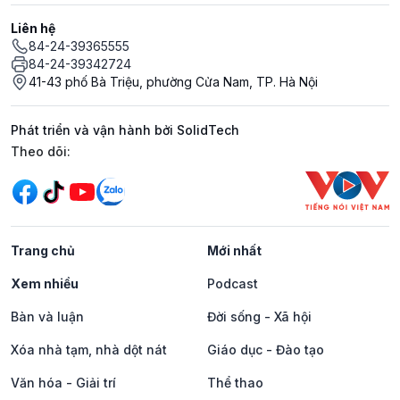
Liên hệ
84-24-39365555
84-24-39342724
41-43 phố Bà Triệu, phường Cửa Nam, TP. Hà Nội
Phát triển và vận hành bởi SolidTech
Mạng xã hội
Theo dõi:
Trang chủ
Mới nhất
Xem nhiều
Podcast
Bàn và luận
Đời sống - Xã hội
Xóa nhà tạm, nhà dột nát
Giáo dục - Đào tạo
Văn hóa - Giải trí
Thể thao