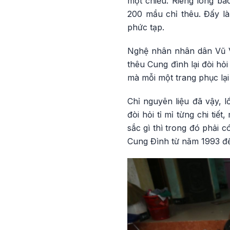
một chiều. Riêng long b
200 mầu chỉ thêu. Đấy là
phức tạp.
Nghệ nhân nhân dân Vũ Vă
thêu Cung đình lại đòi hỏ
mà mỗi một trang phục lại
Chỉ nguyên liệu đã vậy, l
đòi hỏi tỉ mỉ từng chi ti
sắc gì thì trong đó phải
Cung Đình từ năm 1993 đế