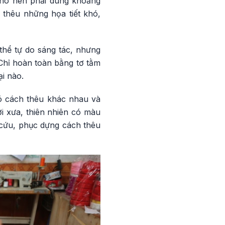
cho nên phải dùng khoảng
 thêu những họa tiết khó,
thể tự do sáng tác, nhưng
 Chỉ hoàn toàn bằng tơ tằm
ại nào.
có cách thêu khác nhau và
ời xưa, thiên nhiên có màu
 cứu, phục dựng cách thêu