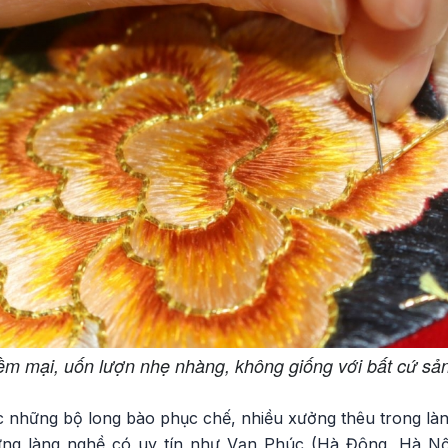
 mại, uốn lượn nhẹ nhàng, không giống với bất cứ sả
c những bộ long bào phục chế, nhiều xưởng thêu trong là
hững làng nghề có uy tín như Vạn Phúc (Hà Đông, Hà Nộ