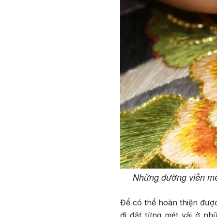
Những đường viền mềm
Để có thể hoàn thiện đượ
đi đặt từng mét vải ở n