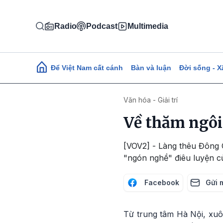
Nhảy đến nội dung
Radio
Podcast
Multimedia
Main navigation
Để Việt Nam cất cánh
Bàn và luận
Đời sống - X
Văn hóa - Giải trí
Về thăm ngôi
[VOV2] - Làng thêu Đông C
"ngón nghề" điêu luyện củ
Facebook
Gửi 
Từ trung tâm Hà Nội, xuô