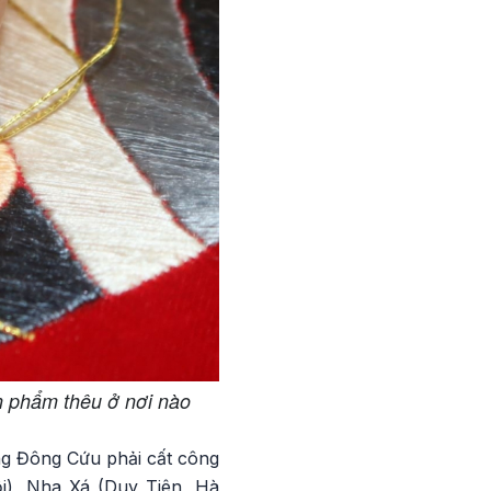
n phẩm thêu ở nơi nào
ng Đông Cứu phải cất công
i), Nha Xá (Duy Tiên, Hà