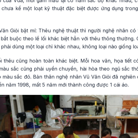
ào của Vua, mỗi gam mầu lại có năm sắc độ khác nhau, 
 chưa kể một loạt kỹ thuật đặc biệt được ứng dụng trong
n Giỏi bật mí: Thêu nghệ thuật thì người nghệ nhân có 
i bắt buộc theo lề lối khác biệt hẳn với thêu thông thường.
 phải dùng một loại chỉ khác nhau, không loại nào giống lo
ối thêu cũng hoàn toàn khác biệt. Mỗi hoa văn, họa tiết 
ết, màu sắc cũng phải uyển chuyển, hài hòa theo ngũ sắc th
 có màu sắc đó. Bản thân nghệ nhân Vũ Văn Giỏi đã nghiên
n năm 1998, mất 5 năm mới thành công được 1 cái áo.