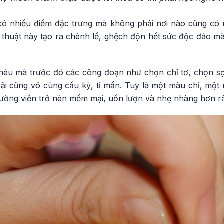
có nhiều điểm đặc trưng mà không phải nơi nào cũng có 
ỹ thuật này tạo ra chênh lề, ghệch độn hết sức độc đáo m
 thêu mà trước đó các công đoạn như chọn chỉ tơ, chọn sợ
 vải cũng vô cùng cầu kỳ, tỉ mẩn. Tuy là một màu chỉ, một
ường viền trở nên mềm mại, uốn lượn và nhẹ nhàng hơn rấ