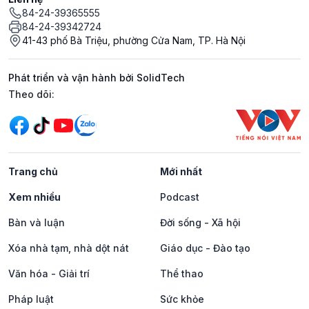
84-24-39365555
84-24-39342724
41-43 phố Bà Triệu, phường Cửa Nam, TP. Hà Nội
Phát triển và vận hành bởi SolidTech
Mạng xã hội
Theo dõi:
Trang chủ
Mới nhất
Xem nhiều
Podcast
Bàn và luận
Đời sống - Xã hội
Xóa nhà tạm, nhà dột nát
Giáo dục - Đào tạo
Văn hóa - Giải trí
Thể thao
Pháp luật
Sức khỏe