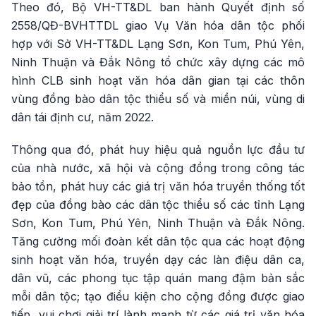
Theo đó, Bộ VH-TT&DL ban hành Quyết định số
2558/QĐ-BVHTTDL giao Vụ Văn hóa dân tộc phối
hợp với Sở VH-TT&DL Lạng Sơn, Kon Tum, Phú Yên,
Ninh Thuận và Đắk Nông tổ chức xây dựng các mô
hình CLB sinh hoạt văn hóa dân gian tại các thôn
vùng đồng bào dân tộc thiểu số và miền núi, vùng di
dân tái định cư, năm 2022.
Thông qua đó, phát huy hiệu quả nguồn lực đầu tư
của nhà nước, xã hội và cộng đồng trong công tác
bảo tồn, phát huy các giá trị văn hóa truyền thống tốt
đẹp của đồng bào các dân tộc thiểu số các tỉnh Lạng
Sơn, Kon Tum, Phú Yên, Ninh Thuận và Đắk Nông.
Tăng cường mối đoàn kết dân tộc qua các hoạt động
sinh hoạt văn hóa, truyền dạy các làn điệu dân ca,
dân vũ, các phong tục tập quán mang đậm bản sắc
mỗi dân tộc; tạo điều kiện cho cộng đồng được giao
tiếp, vui chơi giải trí lành mạnh từ các giá trị văn hóa