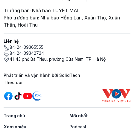
Trưởng ban: Nhà báo TUYẾT MAI
Phó trưởng ban: Nhà báo Hồng Lan, Xuân Thọ, Xuân
Thân, Hoài Thu
Liên hệ
84-24-39365555
84-24-39342724
41-43 phố Bà Triệu, phường Cửa Nam, TP. Hà Nội
Phát triển và vận hành bởi SolidTech
Mạng xã hội
Theo dõi:
Trang chủ
Mới nhất
Xem nhiều
Podcast