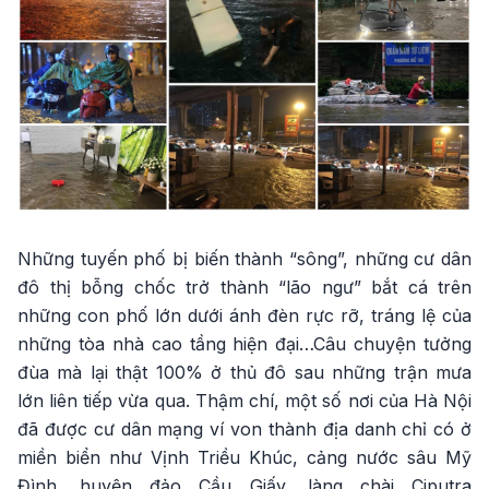
Những tuyến phố bị biến thành “sông”, những cư dân
đô thị bỗng chốc trở thành “lão ngư” bắt cá trên
những con phố lớn dưới ánh đèn rực rỡ, tráng lệ của
những tòa nhà cao tầng hiện đại…Câu chuyện tưởng
đùa mà lại thật 100% ở thủ đô sau những trận mưa
lớn liên tiếp vừa qua. Thậm chí, một số nơi của Hà Nội
đã được cư dân mạng ví von thành địa danh chỉ có ở
miền biển như Vịnh Triều Khúc, cảng nước sâu Mỹ
Đình, huyện đảo Cầu Giấy, làng chài Ciputra