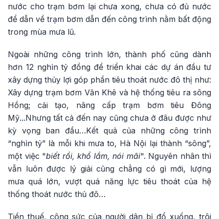
nước cho trạm bơm lại chưa xong, chưa có đủ nước
để dẫn về trạm bơm dẫn đến công trình nằm bất động
trong mùa mưa lũ.
Ngoài những công trình lớn, thành phố cũng dành
hơn 12 nghìn tỷ đồng để triển khai các dự án đầu tư
xây dựng thủy lợi góp phần tiêu thoát nước đô thị như:
Xây dựng trạm bơm Văn Khê và hệ thống tiêu ra sông
Hồng; cải tạo, nâng cấp trạm bơm tiêu Đông
Mỹ...Nhưng tất cả đến nay cũng chưa ở đâu được như
kỳ vọng ban đầu…Kết quả của những công trình
“nghìn tỷ” là mỗi khi mưa to, Hà Nội lại thành “sông”,
một việc "
biết rồi, khổ lắm, nói mãi
". Nguyên nhân thì
vẫn luôn được lý giải cũng chẳng có gì mới, lượng
mưa quá lớn, vượt quá năng lực tiêu thoát của hệ
thống thoát nước thủ đô…
Tiền thuế, công sức của người dân bị đổ xuống, trôi