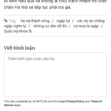
tư kém hiệu quả và không ai chịu trách nhiệm thì chắc
chắn Hà Nội sẽ tiếp tục phải trả giá.
Tag:
hà nội thành sông
ngập lụt
các dự án chống
ngập nghìn tỷ
những cư dân đô thị
cứ mưa là ngập
Quốc hội khóa 15
Viết bình luận
This site is protected by reCAPTCHA and the Google
Privacy Policy
and
Terms of
Service
apply.