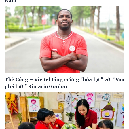
Nam
Thể Công – Viettel tăng cường "hỏa lực" với "Vua
phá lưới" Rimario Gordon