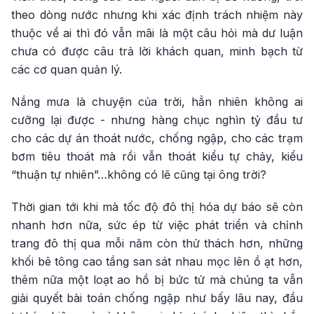
theo dòng nước nhưng khi xác định trách nhiệm này
thuộc về ai thì đó vẫn mãi là một câu hỏi mà dư luận
chưa có được câu trả lời khách quan, minh bạch từ
các cơ quan quản lý.
Nắng mưa là chuyện của trời, hẳn nhiên không ai
cưỡng lại được - nhưng hàng chục nghìn tỷ đầu tư
cho các dự án thoát nước, chống ngập, cho các trạm
bơm tiêu thoát mà rồi vẫn thoát kiểu tự chảy, kiểu
“thuận tự nhiên”…không có lẽ cũng tại ông trời?
Thời gian tới khi mà tốc độ đô thị hóa dự báo sẽ còn
nhanh hơn nữa, sức ép từ việc phát triển và chỉnh
trang đô thị qua mỗi năm còn thử thách hơn, những
khối bê tông cao tầng san sát nhau mọc lên ồ ạt hơn,
thêm nữa một loạt ao hồ bị bức tử mà chúng ta vẫn
giải quyết bài toán chống ngập như bấy lâu nay, đầu