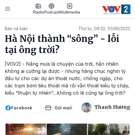
Nhảy đến nội dung
Podcast
Radio
Multimedia
Main navigation
Bàn và luận
Thứ tư, 09:32, 01/06/2022
Hà Nội thành “sông” - lỗi
tại ông trời?
[VOV2] - Nắng mưa là chuyện của trời, hẳn nhiên
không ai cưỡng lại được - nhưng hàng chục nghìn tỷ
đầu tư cho các dự án thoát nước, chống ngập, cho
các trạm bơm tiêu thoát mà rồi vẫn thoát kiểu tự chảy,
kiểu “thuận tự nhiên”…không có lẽ cũng tại ông trời?
Thanh Hương
Facebook
Gửi mail