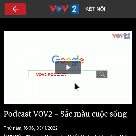
Nhảy đến nội dung
KẾT NỐI
Play
Video
Podcast VOV2 - Sắc màu cuộc sống
Thứ năm, 16:36, 03/11/2022