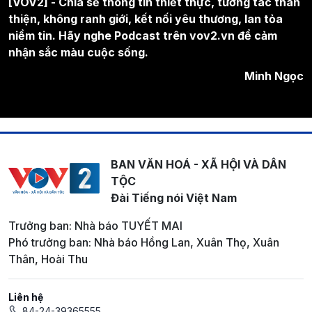
[VOV2] - Chia sẻ thông tin thiết thực, tương tác thân
thiện, không ranh giới, kết nối yêu thương, lan tỏa
niềm tin. Hãy nghe Podcast trên vov2.vn để cảm
nhận sắc màu cuộc sống.
Minh Ngọc
BAN VĂN HOÁ - XÃ HỘI VÀ DÂN
TỘC
Đài Tiếng nói Việt Nam
Trưởng ban: Nhà báo TUYẾT MAI
Phó trưởng ban: Nhà báo Hồng Lan, Xuân Thọ, Xuân
Thân, Hoài Thu
Liên hệ
84-24-39365555