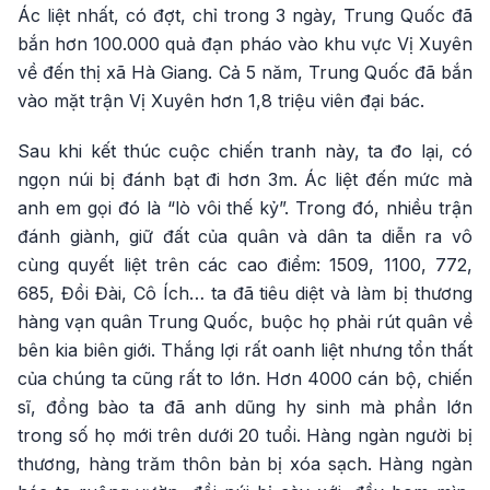
Ác liệt nhất, có đợt, chỉ trong 3 ngày, Trung Quốc đã
bắn hơn 100.000 quả đạn pháo vào khu vực Vị Xuyên
về đến thị xã Hà Giang. Cả 5 năm, Trung Quốc đã bắn
vào mặt trận Vị Xuyên hơn 1,8 triệu viên đại bác.
Sau khi kết thúc cuộc chiến tranh này, ta đo lại, có
ngọn núi bị đánh bạt đi hơn 3m. Ác liệt đến mức mà
anh em gọi đó là “lò vôi thế kỷ”. Trong đó, nhiều trận
đánh giành, giữ đất của quân và dân ta diễn ra vô
cùng quyết liệt trên các cao điểm: 1509, 1100, 772,
685, Đồi Đài, Cô Ích… ta đã tiêu diệt và làm bị thương
hàng vạn quân Trung Quốc, buộc họ phải rút quân về
bên kia biên giới. Thắng lợi rất oanh liệt nhưng tổn thất
của chúng ta cũng rất to lớn. Hơn 4000 cán bộ, chiến
sĩ, đồng bào ta đã anh dũng hy sinh mà phần lớn
trong số họ mới trên dưới 20 tuổi. Hàng ngàn người bị
thương, hàng trăm thôn bản bị xóa sạch. Hàng ngàn