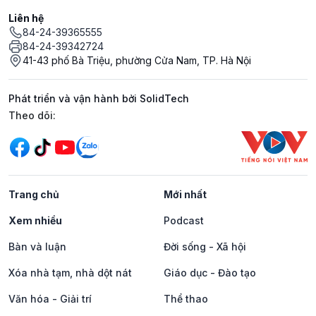
Liên hệ
84-24-39365555
84-24-39342724
41-43 phố Bà Triệu, phường Cửa Nam, TP. Hà Nội
Phát triển và vận hành bởi SolidTech
Mạng xã hội
Theo dõi:
Trang chủ
Mới nhất
Xem nhiều
Podcast
Bàn và luận
Đời sống - Xã hội
Xóa nhà tạm, nhà dột nát
Giáo dục - Đào tạo
Văn hóa - Giải trí
Thể thao