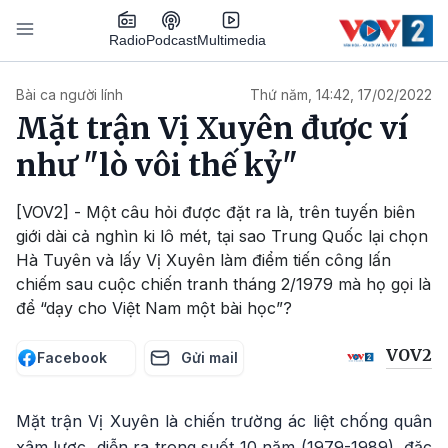
Nhảy đến nội dung
Podcast
Radio
Multimedia
Main navigation
Bài ca người lính
Thứ năm, 14:42, 17/02/2022
Mặt trận Vị Xuyên được ví
như "lò vôi thế kỷ"
[VOV2] - Một câu hỏi được đặt ra là, trên tuyến biên
giới dài cả nghìn ki lô mét, tại sao Trung Quốc lại chọn
Hà Tuyên và lấy Vị Xuyên làm điểm tiến công lấn
chiếm sau cuộc chiến tranh tháng 2/1979 mà họ gọi là
để “dạy cho Việt Nam một bài học”?
VOV2
Facebook
Gửi mail
Mặt trận Vị Xuyên là chiến trường ác liệt chống quân
xâm lược, diễn ra trong suốt 10 năm (1979-1989), đặc