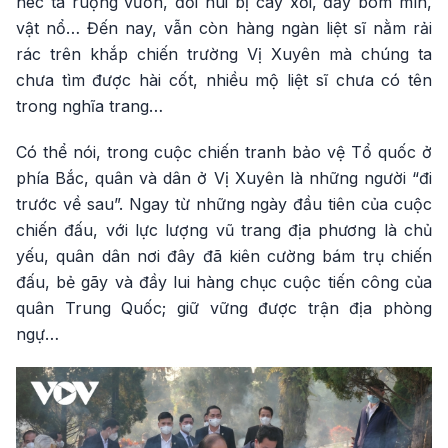
héc ta ruộng vườn, đồi núi bị cày xới, đầy bom mìn,
vật nổ… Đến nay, vẫn còn hàng ngàn liệt sĩ nằm rải
rác trên khắp chiến trường Vị Xuyên mà chúng ta
chưa tìm được hài cốt, nhiều mộ liệt sĩ chưa có tên
trong nghĩa trang…
Có thể nói, trong cuộc chiến tranh bảo vệ Tổ quốc ở
phía Bắc, quân và dân ở Vị Xuyên là những người “đi
trước về sau”. Ngay từ những ngày đầu tiên của cuộc
chiến đấu, với lực lượng vũ trang địa phương là chủ
yếu, quân dân nơi đây đã kiên cường bám trụ chiến
đấu, bẻ gãy và đầy lui hàng chục cuộc tiến công của
quân Trung Quốc; giữ vững được trận địa phòng
ngự…