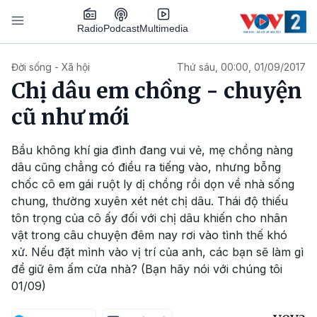
Nhảy đến nội dung
Podcast
Radio
Multimedia
Main navigation
Đời sống - Xã hội
Thứ sáu, 00:00, 01/09/2017
Chị dâu em chồng - chuyện
cũ như mới
Bầu không khí gia đình đang vui vẻ, mẹ chồng nàng
dâu cũng chẳng có điều ra tiếng vào, nhưng bỗng
chốc cô em gái ruột ly dị chồng rồi dọn về nhà sống
chung, thường xuyên xét nét chị dâu. Thái độ thiếu
tôn trọng của cô ấy đối với chị dâu khiến cho nhân
vật trong câu chuyện đêm nay rơi vào tình thế khó
xử. Nếu đặt mình vào vị trí của anh, các bạn sẽ làm gì
để giữ êm ấm cửa nhà? (Bạn hãy nói với chúng tôi
01/09)