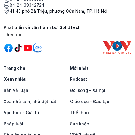
84-24-39342724
41-43 phố Bà Triệu, phường Cửa Nam, TP. Hà Nội
Phát triển và vận hành bởi SolidTech
Mạng xã hội
Theo dõi:
Trang chủ
Mới nhất
Xem nhiều
Podcast
Bàn và luận
Đời sống - Xã hội
Xóa nhà tạm, nhà dột nát
Giáo dục - Đào tạo
Văn hóa - Giải trí
Thể thao
Pháp luật
Sức khỏe
Chuyện người già
VOV2 kết nối