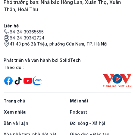
Phó trưởng ban: Nhà báo Hồng Lan, Xuân Thọ, Xuân
Thân, Hoài Thu
Liên hệ
84-24-39365555
84-24-39342724
41-43 phố Bà Triệu, phường Cửa Nam, TP. Hà Nội
Phát triển và vận hành bởi SolidTech
Mạng xã hội
Theo dõi:
Trang chủ
Mới nhất
Xem nhiều
Podcast
Bàn và luận
Đời sống - Xã hội
Xóa nhà tạm, nhà dột nát
Giáo dục - Đào tạo