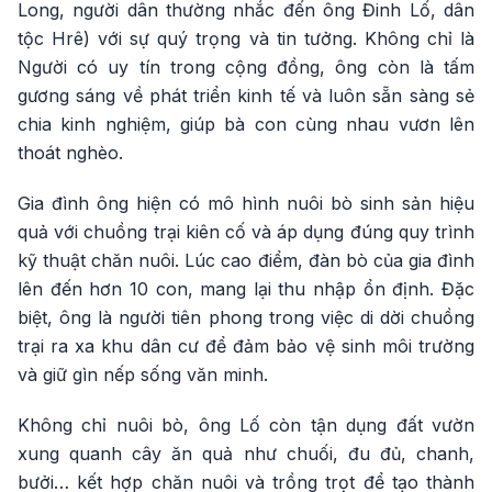
Long, người dân thường nhắc đến ông Đinh Lố, dân
tộc Hrê) với sự quý trọng và tin tưởng. Không chỉ là
Người có uy tín trong cộng đồng, ông còn là tấm
gương sáng về phát triển kinh tế và luôn sẵn sàng sẻ
chia kinh nghiệm, giúp bà con cùng nhau vươn lên
thoát nghèo.
Gia đình ông hiện có mô hình nuôi bò sinh sản hiệu
quả với chuồng trại kiên cố và áp dụng đúng quy trình
kỹ thuật chăn nuôi. Lúc cao điểm, đàn bò của gia đình
lên đến hơn 10 con, mang lại thu nhập ổn định. Đặc
biệt, ông là người tiên phong trong việc di dời chuồng
trại ra xa khu dân cư để đảm bảo vệ sinh môi trường
và giữ gìn nếp sống văn minh.
Không chỉ nuôi bò, ông Lố còn tận dụng đất vườn
xung quanh cây ăn quả như chuối, đu đủ, chanh,
bưởi… kết hợp chăn nuôi và trồng trọt để tạo thành