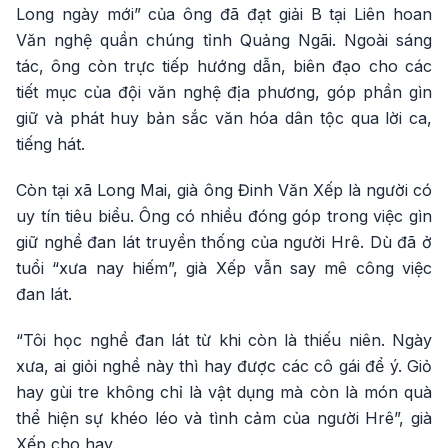
Long ngày mới” của ông đã đạt giải B tại Liên hoan
Văn nghệ quần chúng tỉnh Quảng Ngãi. Ngoài sáng
tác, ông còn trực tiếp hướng dẫn, biên đạo cho các
tiết mục của đội văn nghệ địa phương, góp phần gìn
giữ và phát huy bản sắc văn hóa dân tộc qua lời ca,
tiếng hát.
Còn tại xã Long Mai, già ông Đinh Văn Xếp là người có
uy tín tiêu biểu. Ông có nhiều đóng góp trong việc gìn
giữ nghề đan lát truyền thống của người Hrê. Dù đã ở
tuổi “xưa nay hiếm”, già Xếp vẫn say mê công việc
đan lát.
“Tôi học nghề đan lát từ khi còn là thiếu niên. Ngày
xưa, ai giỏi nghề này thì hay được các cô gái để ý. Giỏ
hay gùi tre không chỉ là vật dụng mà còn là món quà
thể hiện sự khéo léo và tình cảm của người Hrê”, già
Xếp cho hay.