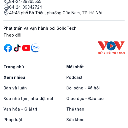
84-24-39365555
84-24-39342724
41-43 phố Bà Triệu, phường Cửa Nam, TP. Hà Nội
Phát triển và vận hành bởi SolidTech
Mạng xã hội
Theo dõi:
Trang chủ
Mới nhất
Xem nhiều
Podcast
Bàn và luận
Đời sống - Xã hội
Xóa nhà tạm, nhà dột nát
Giáo dục - Đào tạo
Văn hóa - Giải trí
Thể thao
Pháp luật
Sức khỏe