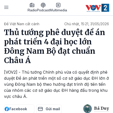
Nhảy đến nội dung
Podcast
Radio
Multimedia
Main navigation
Để Việt Nam cất cánh
Chủ nhật, 15:21, 31/05/2026
Thủ tướng phê duyệt đề án
phát triển 4 đại học lớn
Đông Nam Bộ đạt chuẩn
Châu Á
[VOV2] - Thủ tướng Chính phủ vừa có quyết định phê
duyệt Đề án phát triển một số cơ sở giáo dục ĐH lớn ở
vùng Đông Nam bộ theo hướng đạt trình độ tiên tiến
của nhóm các cơ sở giáo dục ĐH hàng đầu trong khu
vực châu Á.
Bá Duy
Facebook
Gửi mail