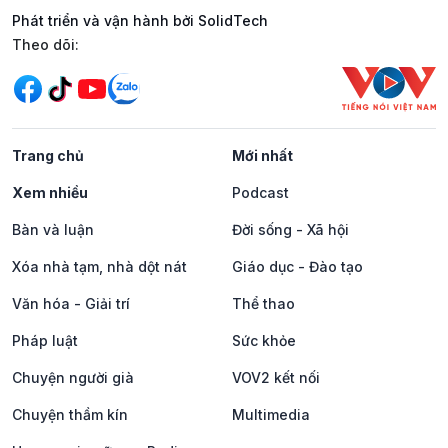
Phát triển và vận hành bởi SolidTech
Mạng xã hội
Theo dõi:
Trang chủ
Mới nhất
Xem nhiều
Podcast
Bàn và luận
Đời sống - Xã hội
Xóa nhà tạm, nhà dột nát
Giáo dục - Đào tạo
Văn hóa - Giải trí
Thể thao
Pháp luật
Sức khỏe
Chuyện người già
VOV2 kết nối
Chuyện thầm kín
Multimedia