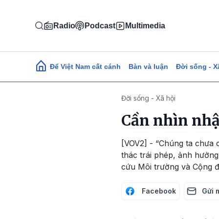
Nhảy đến nội dung
Radio
Podcast
Multimedia
Main navigation
Để Việt Nam cất cánh
Bàn và luận
Đời sống - X
Đời sống - Xã hội
Cần nhìn nh
[VOV2] - “Chúng ta chưa 
thác trái phép, ảnh hưởn
cứu Môi trường và Cộng 
Facebook
Gửi 