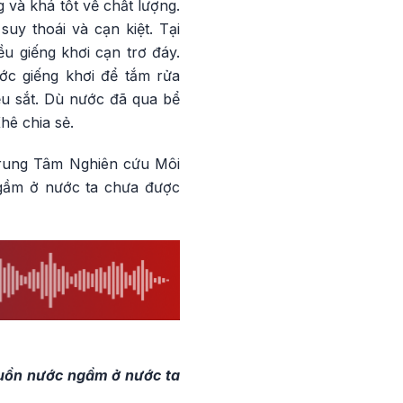
và khá tốt về chất lượng.
uy thoái và cạn kiệt. Tại
 giếng khơi cạn trơ đáy.
ớc giếng khơi để tắm rửa
u sắt. Dù nước đã qua bể
ê chia sẻ.
Trung Tâm Nghiên cứu Môi
ngầm ở nước ta chưa được
guồn nước ngầm ở nước ta