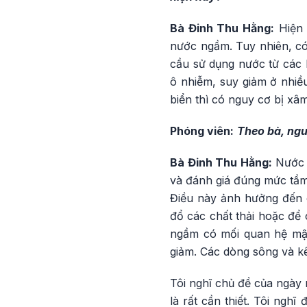
Bà Đinh Thu Hằng:
Hiện 
nước ngầm. Tuy nhiên, có 
cầu sử dụng nước từ các
ô nhiễm, suy giảm ở nhiều
biển thì có nguy cơ bị x
Phóng viên:
Theo bà, ngu
Bà Đinh Thu Hằng:
Nước n
và đánh giá đúng mức tầm
Điều này ảnh hưởng đến c
đổ các chất thải hoặc để
ngầm có mối quan hệ mật 
giảm. Các dòng sông và k
Tôi nghĩ chủ đề của ngày
là rất cần thiết. Tôi ng