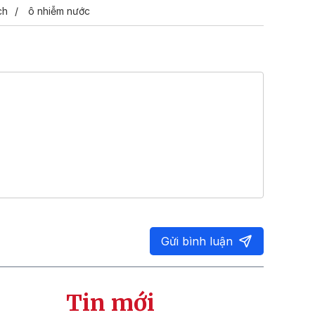
ch
ô nhiễm nước
Gửi bình luận
Tin mới