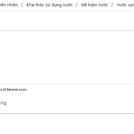
hiên nhiên
khai thác sử dụng nước
tiết kiệm nước
nước sạ
s of Service
apply.
ăng