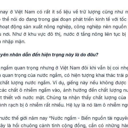
nay ở Việt Nam có rất ít số liệu về trữ lượng cũng như 
thể nói do đang trong giai đoạn phát triển kinh tế với tố
 hoạt động sản xuất nông nghiệp, công nghiệp nên nguồn
 nơi. Như ở khu vực đô thị, nước ở tầng nông liên tục bị
âm nhập mặn.
yên nhân dẫn đến hiện trạng này là do đâu?
gầm quan trọng nhưng ở Việt Nam đôi khi vẫn bị coi nhẹ
 quan trọng của nước ngầm, có hiện tượng khai thác trái 
hất lượng nước ngầm. Ví dụ, giếng này nếu không được 
 các chất ô nhiễm ngấm vào, ảnh hưởng đến chất lượng 
thiết với nước mặt. Chúng ta nhận thấy chất lượng của
ênh rạch bị ô nhiễm rất nhiều. Hệ lụy là nó làm ô nhiễm 
 nước thế giới năm nay “Nước ngầm - Biến nguồn tài nguyê
hĩ đây là hồi chuông cảnh tỉnh cộng đồng, cần có những 