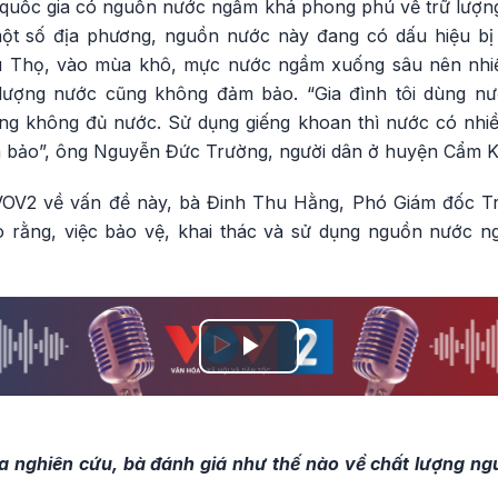
 quốc gia có nguồn nước ngầm khá phong phú về trữ lượng 
một số địa phương, nguồn nước này đang có dấu hiệu bị s
 Thọ, vào mùa khô, mực nước ngầm xuống sâu nên nhiều
lượng nước cũng không đảm bảo. “Gia đình tôi dùng nư
g không đủ nước. Sử dụng giếng khoan thì nước có nhiề
 bảo”, ông Nguyễn Đức Trường, người dân ở huyện Cẩm Kh
 VOV2 về vấn đề này, bà Đinh Thu Hằng, Phó Giám đốc 
 rằng, việc bảo vệ, khai thác và sử dụng nguồn nước 
Play
Video
a nghiên cứu, bà đánh giá như thế nào về chất lượng n