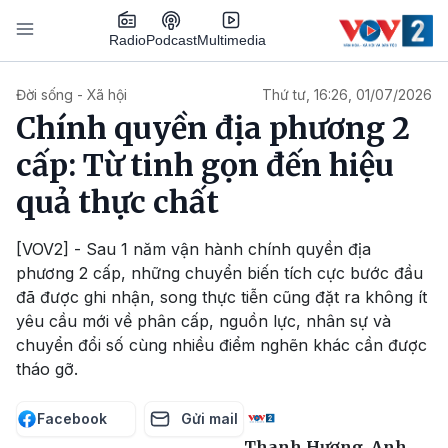
Nhảy đến nội dung
Podcast
Radio
Multimedia
Main navigation
Đời sống - Xã hội
Thứ tư, 16:26, 01/07/2026
Chính quyền địa phương 2
cấp: Từ tinh gọn đến hiệu
quả thực chất
[VOV2] - Sau 1 năm vận hành chính quyền địa
phương 2 cấp, những chuyển biến tích cực bước đầu
đã được ghi nhận, song thực tiễn cũng đặt ra không ít
yêu cầu mới về phân cấp, nguồn lực, nhân sự và
chuyển đổi số cùng nhiều điểm nghẽn khác cần được
tháo gỡ.
Facebook
Gửi mail
Thanh Hương, Anh