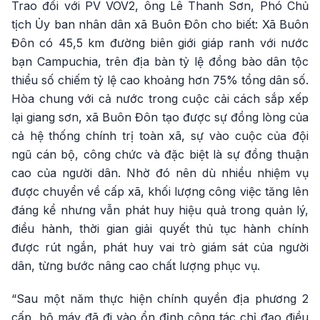
Trao đổi với PV VOV2, ông Lê Thanh Sơn, Phó Chủ
tịch Ủy ban nhân dân xã Buôn Đôn cho biết: Xã Buôn
Đôn có 45,5 km đường biên giới giáp ranh với nước
bạn Campuchia, trên địa bàn tỷ lệ đồng bào dân tộc
thiểu số chiếm tỷ lệ cao khoảng hơn 75% tổng dân số.
Hòa chung với cả nước trong cuộc cải cách sắp xếp
lại giang sơn, xã Buôn Đôn tạo được sự đồng lòng của
cả hệ thống chính trị toàn xã, sự vào cuộc của đội
ngũ cán bộ, công chức và đặc biệt là sự đồng thuận
cao của người dân. Nhờ đó nên dù nhiều nhiệm vụ
được chuyển về cấp xã, khối lượng công việc tăng lên
đáng kể nhưng vẫn phát huy hiệu quả trong quản lý,
điều hành, thời gian giải quyết thủ tục hành chính
được rút ngắn, phát huy vai trò giám sát của người
dân, từng bước nâng cao chất lượng phục vụ.
“Sau một năm thực hiện chính quyền địa phương 2
cấp, bộ máy đã đi vào ổn định công tác chỉ đạo điều