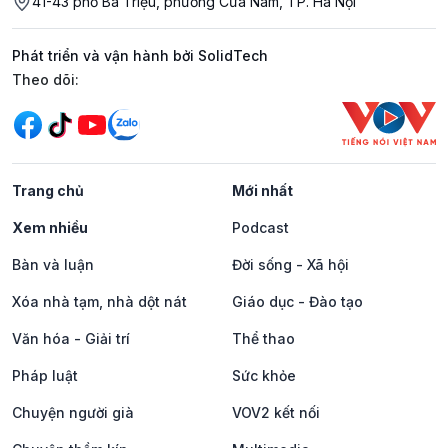
41-43 phố Bà Triệu, phường Cửa Nam, TP. Hà Nội
Phát triển và vận hành bởi SolidTech
Mạng xã hội
Theo dõi:
Trang chủ
Mới nhất
Xem nhiều
Podcast
Bàn và luận
Đời sống - Xã hội
Xóa nhà tạm, nhà dột nát
Giáo dục - Đào tạo
Văn hóa - Giải trí
Thể thao
Pháp luật
Sức khỏe
Chuyện người già
VOV2 kết nối