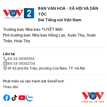
BAN VĂN HOÁ - XÃ HỘI VÀ DÂN
TỘC
Đài Tiếng nói Việt Nam
Trưởng ban: Nhà báo TUYẾT MAI
Phó trưởng ban: Nhà báo Hồng Lan, Xuân Thọ, Xuân
Thân, Hoài Thu
Liên hệ
84-24-39365555
84-24-39342724
41-43 phố Bà Triệu, phường Cửa Nam, TP. Hà Nội
Phát triển và vận hành bởi SolidTech
Mạng xã hội
Theo dõi: