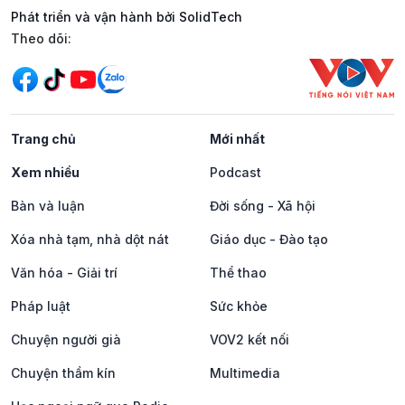
Phát triển và vận hành bởi SolidTech
Mạng xã hội
Theo dõi:
Trang chủ
Mới nhất
Xem nhiều
Podcast
Bàn và luận
Đời sống - Xã hội
Xóa nhà tạm, nhà dột nát
Giáo dục - Đào tạo
Văn hóa - Giải trí
Thể thao
Pháp luật
Sức khỏe
Chuyện người già
VOV2 kết nối
Chuyện thầm kín
Multimedia