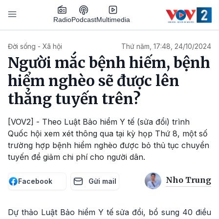
Nhảy đến nội dung
Podcast
Radio
Multimedia
Main navigation
Đời sống - Xã hội
Thứ năm, 17:48, 24/10/2024
Người mắc bệnh hiếm, bệnh
hiểm nghèo sẽ được lên
thẳng tuyến trên?
[VOV2] - Theo Luật Bảo hiểm Y tế (sửa đổi) trình
Quốc hội xem xét thông qua tại kỳ họp Thứ 8, một số
trường hợp bệnh hiểm nghèo được bỏ thủ tục chuyển
tuyến để giảm chi phí cho người dân.
Nho Trung
Facebook
Gửi mail
Dự thảo Luật Bảo hiểm Y tế sửa đổi, bổ sung 40 điều