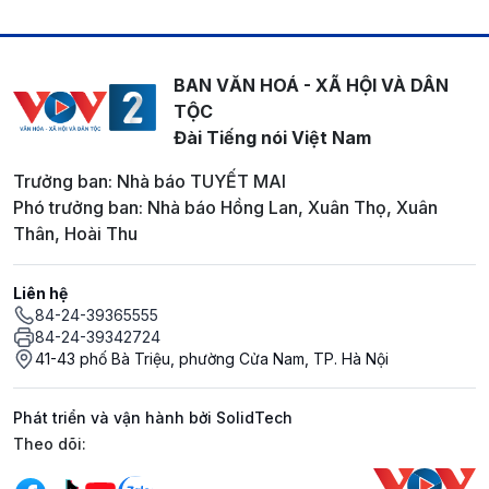
BAN VĂN HOÁ - XÃ HỘI VÀ DÂN
TỘC
Đài Tiếng nói Việt Nam
Trưởng ban: Nhà báo TUYẾT MAI
Phó trưởng ban: Nhà báo Hồng Lan, Xuân Thọ, Xuân
Thân, Hoài Thu
Liên hệ
84-24-39365555
84-24-39342724
41-43 phố Bà Triệu, phường Cửa Nam, TP. Hà Nội
Phát triển và vận hành bởi SolidTech
Mạng xã hội
Theo dõi: