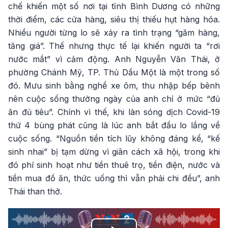
chế khiến một số nơi tại tỉnh Bình Dương có những
thời điểm, các cửa hàng, siêu thị thiếu hụt hàng hóa.
Nhiều người từng lo sẽ xảy ra tình trạng “găm hàng,
tăng giá”. Thế nhưng thực tế lại khiến người ta “rơi
nước mắt” vì cảm động. Anh Nguyễn Văn Thái, ở
phường Chánh Mỹ, TP. Thủ Dầu Một là một trong số
đó. Mưu sinh bằng nghề xe ôm, thu nhập bếp bênh
nên cuộc sống thường ngày của anh chỉ ở mức “đủ
ăn đủ tiêu”. Chính vì thế, khi làn sóng dịch Covid-19
thứ 4 bùng phát cũng là lúc anh bắt đầu lo lắng về
cuộc sống. “Nguồn tiền tích lũy không đáng kể, “kế
sinh nhai” bị tạm dừng vì giãn cách xã hội, trong khi
đó phí sinh hoạt như tiền thuê trọ, tiền điện, nước và
tiền mua đồ ăn, thức uống thì vẫn phải chi đều”, anh
Thái than thở.