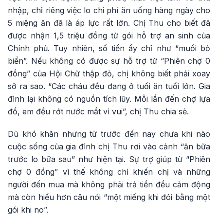
nhập, chỉ riêng việc lo chi phí ăn uống hàng ngày cho
5 miệng ăn đã là áp lực rất lớn. Chị Thu cho biết đã
được nhận 1,5 triệu đồng từ gói hỗ trợ an sinh của
Chính phủ. Tuy nhiên, số tiền ấy chỉ như “muối bỏ
biển”. Nếu không có được sự hỗ trợ từ “Phiên chợ 0
đồng” của Hội Chữ thập đỏ, chị không biết phải xoay
sở ra sao. “Các cháu đều đang ở tuổi ăn tuổi lớn. Gia
đình lại không có nguồn tích lũy. Mỗi lần đến chợ lựa
đồ, em đều rớt nước mắt vì vui”, chị Thu chia sẻ.
Dù khó khăn nhưng từ trước đến nay chưa khi nào
cuộc sống của gia đình chị Thu rơi vào cảnh “ăn bữa
trước lo bữa sau” như hiện tại. Sự trợ giúp từ “Phiên
chợ 0 đồng” vì thế không chỉ khiến chị và những
người đến mua mà không phải trả tiền đều cảm động
mà còn hiểu hơn câu nói “một miếng khi đói bằng một
gói khi no”.