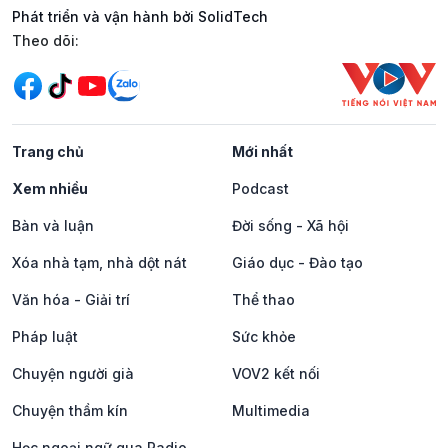
Phát triển và vận hành bởi SolidTech
Mạng xã hội
Theo dõi:
Trang chủ
Mới nhất
Xem nhiều
Podcast
Bàn và luận
Đời sống - Xã hội
Xóa nhà tạm, nhà dột nát
Giáo dục - Đào tạo
Văn hóa - Giải trí
Thể thao
Pháp luật
Sức khỏe
Chuyện người già
VOV2 kết nối
Chuyện thầm kín
Multimedia
Học ngoại ngữ qua Radio