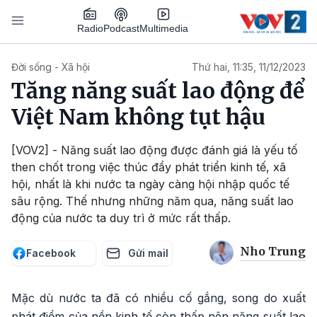
Nhảy đến nội dung
Podcast
Radio
Multimedia
Main navigation
Đời sống - Xã hội
Thứ hai, 11:35, 11/12/2023
Tăng năng suất lao động để
Việt Nam không tụt hậu
[VOV2] - Năng suất lao động được đánh giá là yếu tố
then chốt trong việc thúc đẩy phát triển kinh tế, xã
hội, nhất là khi nước ta ngày càng hội nhập quốc tế
sâu rộng. Thế nhưng những năm qua, năng suất lao
động của nước ta duy trì ở mức rất thấp.
Nho Trung
Facebook
Gửi mail
Mặc dù nước ta đã có nhiều cố gắng, song do xuất
phát điểm của nền kinh tế còn thấp nên năng suất lao